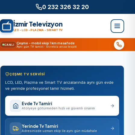
0 232 326 32 20
İzmir Televizyon
LED - LCD - PLAZMA - SMART TV
Çeşme – mobil ekip 1 km mesafede
CANLI
Aynı gün TV tamiri · Ücretsiz arıza tespiti
ÇEŞME TV SERVISI
LCD, LED, Plazma ve Smart TV arızalarında aynı gün evde
ve yerinde profesyonel tamir hizmeti.
Evde Tv Tamiri
Atölyeye götürmeden hızlı ve güvenli onarım
Yerinde Tv Tamiri
Adresinizde uzman ekip ile aynı gün müdahale