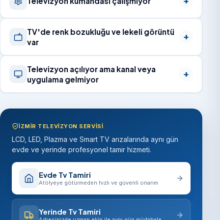
Televizyon kumandası çalışmıyor
TV'de renk bozukluğu ve lekeli görüntü
var
Televizyon açılıyor ama kanal veya
uygulama gelmiyor
İZMIR TELEVIZYON SERVISI
LCD, LED, Plazma ve Smart TV arızalarında aynı gün
evde ve yerinde profesyonel tamir hizmeti.
Evde Tv Tamiri
Atölyeye götürmeden hızlı ve güvenli onarım
Yerinde Tv Tamiri
Adresinizde uzman ekip ile aynı gün müdahale