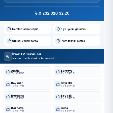
0 232 326 32 20
Ücretsiz arıza tespiti
1 yıl işçilik garantisi
Orijinal yedek parça
7/24 teknik destek
İzmir TV Servisleri
İzmirin tüm ilçelerine tv servisi
Aliağa
Balçova
TV SERVISI
TV SERVISI
Bayındır
Bayraklı
TV SERVISI
TV SERVISI
Bergama
Beydağ
TV SERVISI
TV SERVISI
Bornova
Buca
TV SERVISI
TV SERVISI