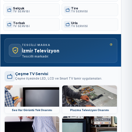
Selçuk
Tire
TV SERVISI
TV SERVISI
Torbalı
Urla
TV SERVISI
TV SERVISI
®
TESCILLI MARKA
İzmir Televizyon
Tescilli markadır.
Çeşme TV Servisi
Çeşme ilçesinde LED, LCD ve Smart TV tamir uygulamaları.
Ses Var Görüntü Yok Onarımı
Plazma Televizyon Onarımı