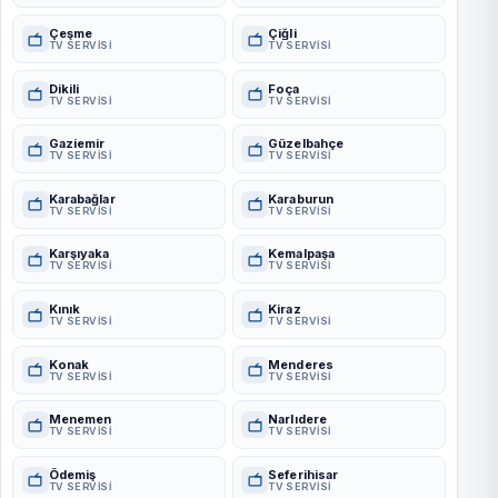
Çeşme
Çiğli
TV SERVISI
TV SERVISI
Dikili
Foça
TV SERVISI
TV SERVISI
Gaziemir
Güzelbahçe
TV SERVISI
TV SERVISI
Karabağlar
Karaburun
TV SERVISI
TV SERVISI
Karşıyaka
Kemalpaşa
TV SERVISI
TV SERVISI
Kınık
Kiraz
TV SERVISI
TV SERVISI
Konak
Menderes
TV SERVISI
TV SERVISI
Menemen
Narlıdere
TV SERVISI
TV SERVISI
Ödemiş
Seferihisar
TV SERVISI
TV SERVISI