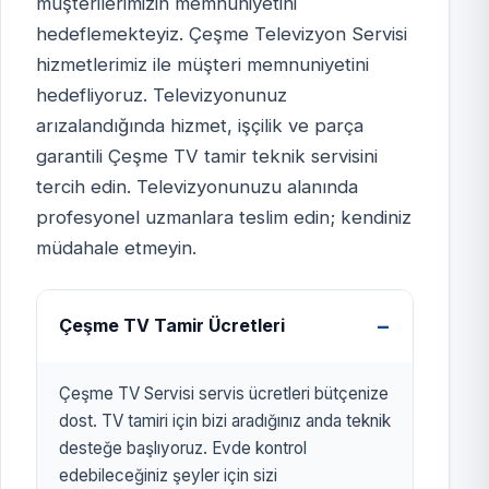
müşterilerimizin memnuniyetini
hedeflemekteyiz. Çeşme Televizyon Servisi
ÇEŞME TV
hizmetlerimiz ile müşteri memnuniyetini
SERVİSİ
hedefliyoruz. Televizyonunuz
izmirtelevizyon.com.tr
arızalandığında hizmet, işçilik ve parça
garantili Çeşme TV tamir teknik servisini
tercih edin. Televizyonunuzu alanında
profesyonel uzmanlara teslim edin; kendiniz
müdahale etmeyin.
Çeşme TV Tamir Ücretleri
Çeşme TV Servisi servis ücretleri bütçenize
dost. TV tamiri için bizi aradığınız anda teknik
desteğe başlıyoruz. Evde kontrol
edebileceğiniz şeyler için sizi