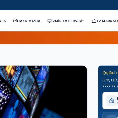
YFA
HAKKIMIZDA
İZMİR TV SERVİSİ
TV MARKAL
ÇIĞLI 
LCD, LED,
evde ve y