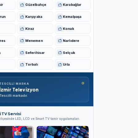
ir
Güzelbahçe
Karabağlar
run
Karşıyaka
Kemalpaşa
Kiraz
Konak
res
Menemen
Narlıdere
ş
Seferihisar
Selçuk
Torbalı
Urla
®
TESCILLI MARKA
İzmir Televizyon
Tescilli markadır.
i TV Servisi
i ilçesinde LED, LCD ve Smart TV tamir uygulamaları.