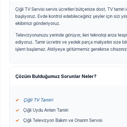
Çiğli TV Servisi servis ücretleri bütçenize dost. TV tamiri 
başlıyoruz. Evde kontrol edebileceğiniz şeyler için sizi 
ekibimizi gönderiyoruz.
Televizyonunuzu yerinde görüyor, ileri teknoloji arıza tespit
ediyoruz. Tamir ücretini ve yedek parça maliyetini size bi
ANASAYFA
/
BÖLGELERİMİZ
/
ÇİĞLİ TV SERVİSİ
ÇİĞLİ TV
işlem başlamaz. Atölyeye götürmemiz gerekirse cihazınızı 
SERVİSİ
izmirtelevizyon.com.tr
Çözüm Bulduğumuz Sorunlar Neler?
Çiğli TV Tamiri
Çiğli Uydu Anten Tamiri
Çiğli Televizyon Bakım ve Onarım Servisi