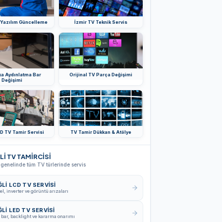
 Yazılım Güncelleme
İzmir TV Teknik Servis
ka Aydınlatma Bar
Orijinal TV Parça Değişimi
Değişimi
D TV Tamir Servisi
TV Tamir Dükkan & Atölye
Lİ TV TAMİRCİSİ
 genelinde tüm TV türlerinde servis
ĞLİ LCD TV SERVISI
el, inverter ve görüntü arızaları
ĞLİ LED TV SERVISI
 bar, backlight ve kararma onarımı