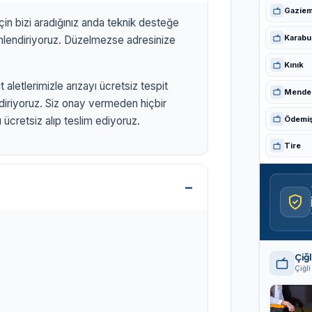
Gaziem
için bizi aradığınız anda teknik desteğe
Karabu
yönlendiriyoruz. Düzelmezse adresinize
Kınık
 aletlerimizle arızayı ücretsiz tespit
Mende
ldiriyoruz. Siz onay vermeden hiçbir
Ödemi
ücretsiz alıp teslim ediyoruz.
Tire
Çiğl
Çiğl