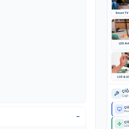
Smart TV
LED Ar
LCD & LE
ÇİĞ
Çiğli
Çİ
Pan
Çİ
LED