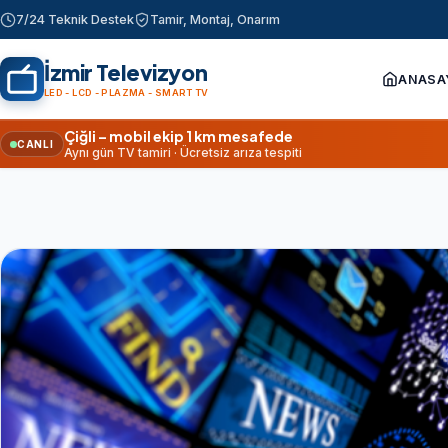
7/24 Teknik Destek
Tamir, Montaj, Onarım
İzmir Televizyon
ANASA
LED - LCD - PLAZMA - SMART TV
Çiğli – mobil ekip 1 km mesafede
CANLI
Aynı gün TV tamiri · Ücretsiz arıza tespiti