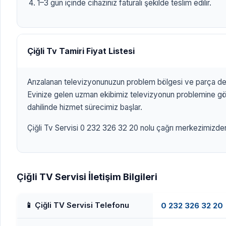
1–3 gün içinde cihazınız faturalı şekilde teslim edilir.
Çiğli Tv Tamiri Fiyat Listesi
Arızalanan televizyonunuzun problem bölgesi ve parça değ
Evinize gelen uzman ekibimiz televizyonun problemine göre
dahilinde hizmet sürecimiz başlar.
Çiğli Tv Servisi 0 232 326 32 20 nolu çağrı merkezimizden 7
Çiğli TV Servisi İletişim Bilgileri
📱 Çiğli TV Servisi Telefonu
0 232 326 32 20