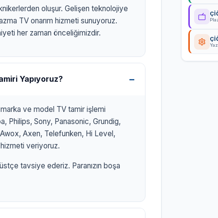
eknikerlerden oluşur. Gelişen teknolojiye
Çİ
lazma TV onarım hizmeti sunuyoruz.
Pla
eti her zaman önceliğimizdir.
Çİ
Yaz
amiri Yapıyoruz?
r marka ve model TV tamir işlemi
, Philips, Sony, Panasonic, Grundig,
r, Awox, Axen, Telefunken, Hi Level,
hizmeti veriyoruz.
üstçe tavsiye ederiz. Paranızın boşa