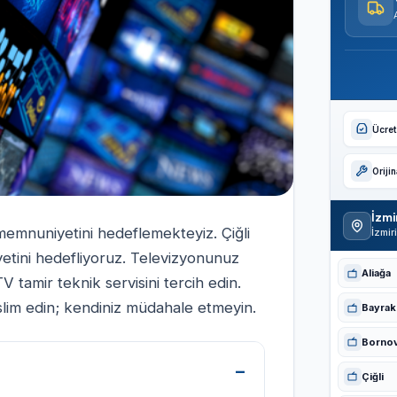
Ücrets
Oriji
İzmi
 memnuniyetini hedeflemekteyiz. Çiğli
İzmir
yetini hedefliyoruz. Televizyonunuz
Aliağa
TV tamir teknik servisini tercih edin.
lim edin; kendiniz müdahale etmeyin.
Bayrakl
Borno
Çiğli