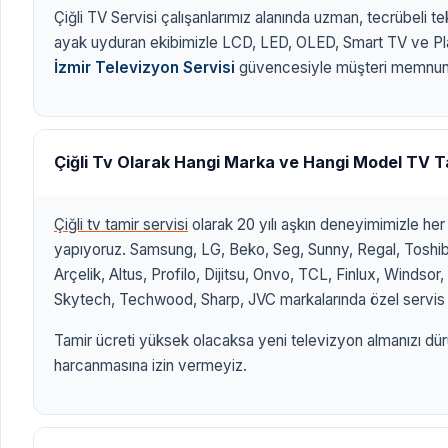
Çiğli TV Servisi çalışanlarımız alanında uzman, tecrübeli t
ayak uyduran ekibimizle LCD, LED, OLED, Smart TV ve P
İzmir Televizyon Servisi
güvencesiyle müşteri memnuniy
Çiğli Tv Olarak Hangi Marka ve Hangi Model TV T
Çiğli tv tamir servisi
olarak 20 yılı aşkın deneyimimizle he
yapıyoruz. Samsung, LG, Beko, Seg, Sunny, Regal, Toshiba
Arçelik, Altus, Profilo, Dijitsu, Onvo, TCL, Finlux, Windso
Skytech, Techwood, Sharp, JVC markalarında özel servis 
Tamir ücreti yüksek olacaksa yeni televizyon almanızı dür
harcanmasına izin vermeyiz.