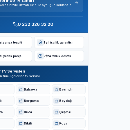
Yerinde Tv Tamiri
Adresinizde uzman ekip ile aynı gün müdahale
0 232 326 32 20
iz arıza tespiti
1 yıl işçilik garantisi
nal yedek parça
7/24 teknik destek
r TV Servisleri
in tüm ilçelerine tv servisi
Balçova
Bayındır
ı
Bergama
Beydağ
va
Buca
Çeşme
Dikili
Foça