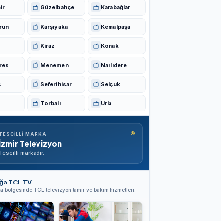
ir
Güzelbahçe
Karabağlar
run
Karşıyaka
Kemalpaşa
Kiraz
Konak
res
Menemen
Narlıdere
ş
Seferihisar
Selçuk
Torbalı
Urla
®
TESCILLI MARKA
İzmir Televizyon
Tescilli markadır.
ağa TCL TV
ğa bölgesinde TCL televizyon tamir ve bakım hizmetleri.