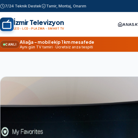
7/24 Teknik Destek
Tamir, Montaj, Onarım
İzmir Televizyon
ANASA
LED - LCD - PLAZMA - SMART TV
Aliağa – mobil ekip 1 km mesafede
CANLI
Aynı gün TV tamiri · Ücretsiz arıza tespiti