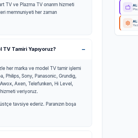
art TV ve Plazma TV onarım hizmeti
AL
Pla
eri memnuniyeti her zaman
AL
Yaz
l TV Tamiri Yapıyoruz?
izle her marka ve model TV tamir işlemi
, Philips, Sony, Panasonic, Grundig,
r, Awox, Axen, Telefunken, Hi Level,
hizmeti veriyoruz.
üstçe tavsiye ederiz. Paranızın boşa