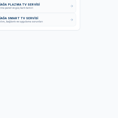
İAĞA PLAZMA TV SERVISI
zma panel ve güç kartı tamiri
İAĞA SMART TV SERVISI
ılım, bağlantı ve uygulama sorunları