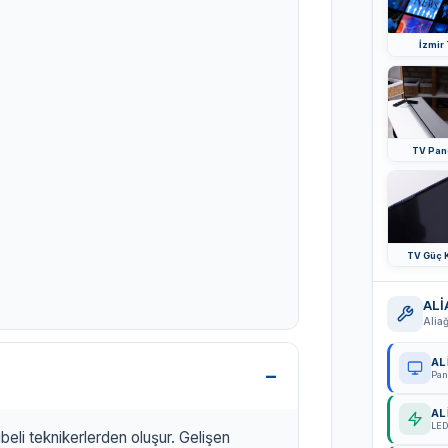
İzmir 
TV Pane
TV Güç K
ALİ
Aliağ
AL
Pan
AL
LED
beli teknikerlerden oluşur. Gelişen