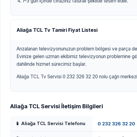
1–3 gün içinde cihazınız faturalı şekilde teslim edilir.
Aliağa TCL Tv Tamiri Fiyat Listesi
Arızalanan televizyonunuzun problem bölgesi ve parça değ
Evinize gelen uzman ekibimiz televizyonun problemine göre
dahilinde hizmet sürecimiz başlar.
Aliağa TCL Tv Servisi 0 232 326 32 20 nolu çağrı merkezimi
Aliağa TCL Servisi İletişim Bilgileri
📱 Aliağa TCL Servisi Telefonu
0 232 326 32 20