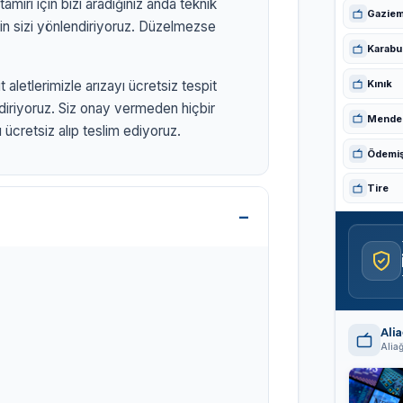
miri için bizi aradığınız anda teknik
Gaziem
in sizi yönlendiriyoruz. Düzelmezse
Karabu
Kınık
 aletlerimizle arızayı ücretsiz tespit
ldiriyoruz. Siz onay vermeden hiçbir
Mende
ücretsiz alıp teslim ediyoruz.
Ödemi
Tire
tr
Ali
Alia