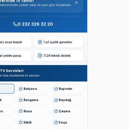
Yerinde Tv Tamiri
Adresinizde uzman ekip ile aynı gün müdahale
0 232 326 32 20
iz arıza tespiti
1 yıl işçilik garantisi
nal yedek parça
7/24 teknik destek
TV Servisleri
in tüm ilçelerine tv servisi
Balçova
Bayındır
ı
Bergama
Beydağ
va
Buca
Çeşme
Dikili
Foça