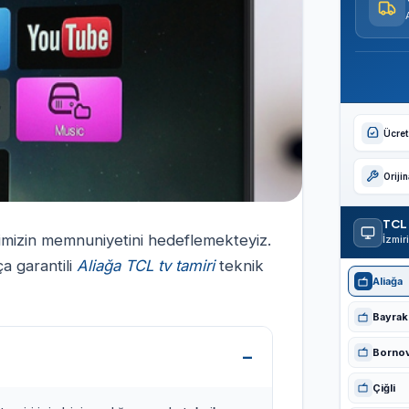
Ücrets
Oriji
TCL 
erimizin memnuniyetini hedeflemekteyiz.
İzmir
a garantili
Aliağa TCL tv tamiri
teknik
Aliağa
Bayrakl
Borno
Çiğli