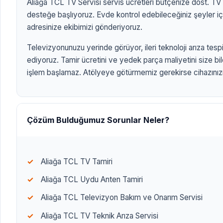
Aliağa TCL TV Servisi servis ücretleri bütçenize dost. TV ta
desteğe başlıyoruz. Evde kontrol edebileceğiniz şeyler iç
adresinize ekibimizi gönderiyoruz.
Televizyonunuzu yerinde görüyor, ileri teknoloji arıza tespit
ediyoruz. Tamir ücretini ve yedek parça maliyetini size bi
işlem başlamaz. Atölyeye götürmemiz gerekirse cihazınızı 
ANASAYFA
/
TV MARKALARI
/
ALİAĞA TCL TV SERVİSİ
ALİAĞA TCL TV
SERVİSİ
Çözüm Bulduğumuz Sorunlar Neler?
izmirtelevizyon.com.
Aliağa TCL TV Tamiri
Aliağa TCL Uydu Anten Tamiri
Aliağa TCL Televizyon Bakım ve Onarım Servisi
Aliağa TCL TV Teknik Arıza Servisi