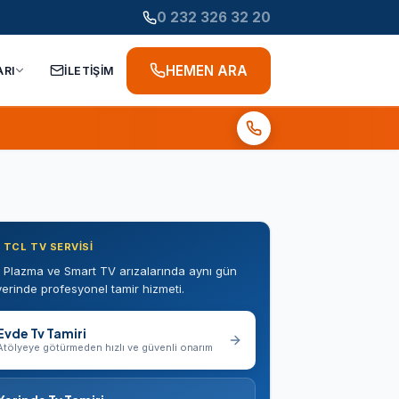
0 232 326 32 20
HEMEN ARA
ARI
İLETİŞİM
 TCL TV SERVISI
 Plazma ve Smart TV arızalarında aynı gün
erinde profesyonel tamir hizmeti.
Evde Tv Tamiri
Atölyeye götürmeden hızlı ve güvenli onarım