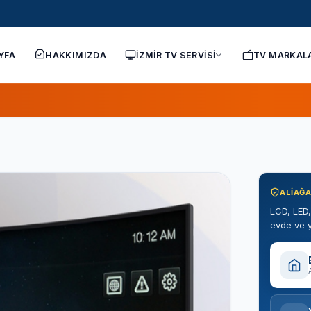
YFA
HAKKIMIZDA
İZMİR TV SERVİSİ
TV MARKAL
ALIAĞA
LCD, LED,
evde ve y