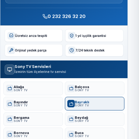
0 232 326 32 20
Ücretsiz arıza tespiti
1 yıl işçilik garantisi
Orijinal yedek parça
7/24 teknik destek
Sony TV Servisleri
İzmirin tüm ilçelerine tv servisi
Aliağa
Balçova
SONY TV
SONY TV
Bayındır
Bayraklı
SONY TV
SONY TV
Bergama
Beydağ
SONY TV
SONY TV
Bornova
Buca
SONY TV
SONY TV