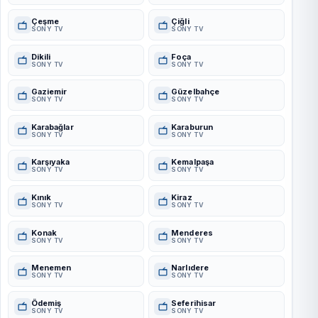
Çeşme
Çiğli
SONY TV
SONY TV
Dikili
Foça
SONY TV
SONY TV
Gaziemir
Güzelbahçe
SONY TV
SONY TV
Karabağlar
Karaburun
SONY TV
SONY TV
Karşıyaka
Kemalpaşa
SONY TV
SONY TV
Kınık
Kiraz
SONY TV
SONY TV
Konak
Menderes
SONY TV
SONY TV
Menemen
Narlıdere
SONY TV
SONY TV
Ödemiş
Seferihisar
SONY TV
SONY TV