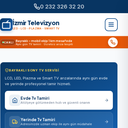
0 232 326 32 20
İzmir Televizyon
LED - LCD - PLAZMA - SMART TV
Bayraklı – mobil ekip 1 km mesafede
CANLI
Aynı gün TV tamiri · Ücretsiz arıza tespiti
BAYRAKLI SONY TV SERVISI
LCD, LED, Plazma ve Smart TV arızalarında aynı gün evde
ve yerinde profesyonel tamir hizmeti.
Evde Tv Tamiri
Atölyeye götürmeden hızlı ve güvenli onarım
Yerinde Tv Tamiri
Adresinizde uzman ekip ile aynı gün müdahale