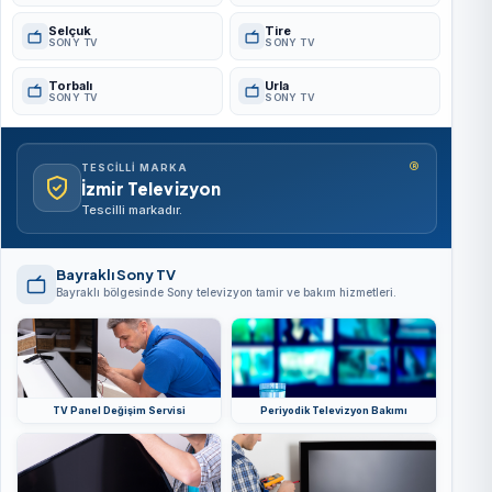
Selçuk
Tire
SONY TV
SONY TV
Torbalı
Urla
SONY TV
SONY TV
®
TESCILLI MARKA
İzmir Televizyon
Tescilli markadır.
Bayraklı Sony TV
Bayraklı bölgesinde Sony televizyon tamir ve bakım hizmetleri.
TV Panel Değişim Servisi
Periyodik Televizyon Bakımı