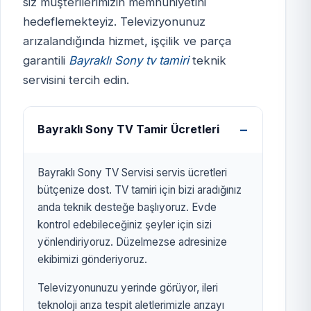
siz müşterilerimizin memnuniyetini
hedeflemekteyiz. Televizyonunuz
BAYRAKLI SONY TV
arızalandığında hizmet, işçilik ve parça
SERVİSİ
garantili
Bayraklı Sony tv tamiri
teknik
izmirtelevizyon.com.tr
servisini tercih edin.
Bayraklı Sony TV Tamir Ücretleri
Bayraklı Sony TV Servisi servis ücretleri
bütçenize dost. TV tamiri için bizi aradığınız
anda teknik desteğe başlıyoruz. Evde
kontrol edebileceğiniz şeyler için sizi
yönlendiriyoruz. Düzelmezse adresinize
ekibimizi gönderiyoruz.
Televizyonunuzu yerinde görüyor, ileri
teknoloji arıza tespit aletlerimizle arızayı