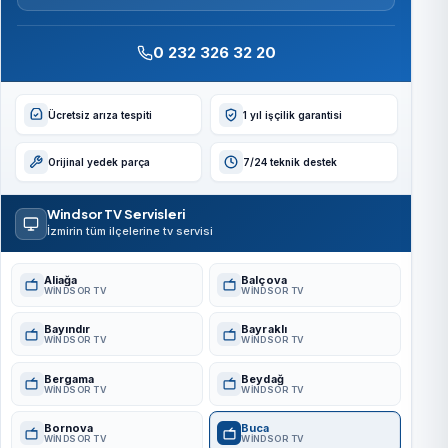
0 232 326 32 20
Ücretsiz arıza tespiti
1 yıl işçilik garantisi
Orijinal yedek parça
7/24 teknik destek
Windsor TV Servisleri
İzmirin tüm ilçelerine tv servisi
Aliağa
Balçova
WINDSOR TV
WINDSOR TV
Bayındır
Bayraklı
WINDSOR TV
WINDSOR TV
Bergama
Beydağ
WINDSOR TV
WINDSOR TV
Bornova
Buca
WINDSOR TV
WINDSOR TV