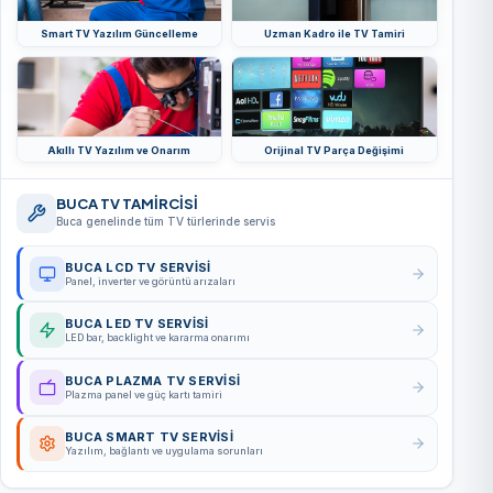
Smart TV Yazılım Güncelleme
Uzman Kadro ile TV Tamiri
Akıllı TV Yazılım ve Onarım
Orijinal TV Parça Değişimi
BUCA TV TAMİRCİSİ
Buca genelinde tüm TV türlerinde servis
BUCA LCD TV SERVISI
Panel, inverter ve görüntü arızaları
BUCA LED TV SERVISI
LED bar, backlight ve kararma onarımı
BUCA PLAZMA TV SERVISI
Plazma panel ve güç kartı tamiri
BUCA SMART TV SERVISI
Yazılım, bağlantı ve uygulama sorunları