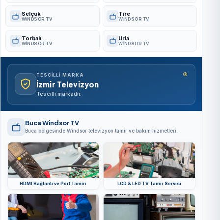
Selçuk
Tire
WINDSOR TV
WINDSOR TV
Torbalı
Urla
WINDSOR TV
WINDSOR TV
®
TESCILLI MARKA
İzmir Televizyon
Tescilli markadır.
Buca Windsor TV
Buca bölgesinde Windsor televizyon tamir ve bakım hizmetleri.
HDMI Bağlantı ve Port Tamiri
LCD & LED TV Tamir Servisi