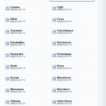
Çeşme
Çiğli
WINDSOR TV
WINDSOR TV
Dikili
Foça
WINDSOR TV
WINDSOR TV
Gaziemir
Güzelbahçe
WINDSOR TV
WINDSOR TV
Karabağlar
Karaburun
WINDSOR TV
WINDSOR TV
Karşıyaka
Kemalpaşa
WINDSOR TV
WINDSOR TV
Kınık
Kiraz
WINDSOR TV
WINDSOR TV
Konak
Menderes
WINDSOR TV
WINDSOR TV
Menemen
Narlıdere
WINDSOR TV
WINDSOR TV
Ödemiş
Seferihisar
WINDSOR TV
WINDSOR TV