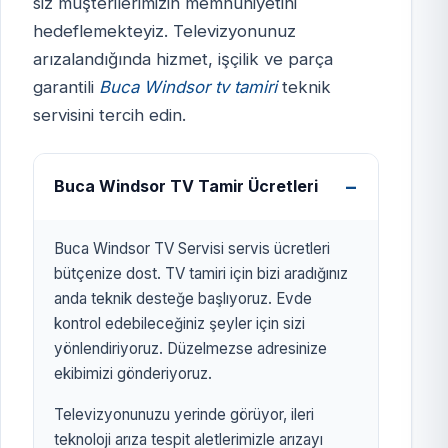
siz müşterilerimizin memnuniyetini
hedeflemekteyiz. Televizyonunuz
BUCA WİNDSOR TV
arızalandığında hizmet, işçilik ve parça
SERVİSİ
garantili
Buca Windsor tv tamiri
teknik
izmirtelevizyon.com.tr
servisini tercih edin.
Buca Windsor TV Tamir Ücretleri
Buca Windsor TV Servisi servis ücretleri
bütçenize dost. TV tamiri için bizi aradığınız
anda teknik desteğe başlıyoruz. Evde
kontrol edebileceğiniz şeyler için sizi
yönlendiriyoruz. Düzelmezse adresinize
ekibimizi gönderiyoruz.
Televizyonunuzu yerinde görüyor, ileri
teknoloji arıza tespit aletlerimizle arızayı