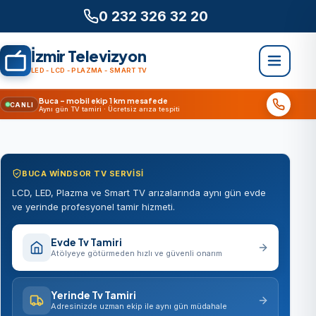
0 232 326 32 20
İzmir Televizyon
LED - LCD - PLAZMA - SMART TV
Buca – mobil ekip 1 km mesafede
CANLI
Aynı gün TV tamiri · Ücretsiz arıza tespiti
BUCA WINDSOR TV SERVISI
LCD, LED, Plazma ve Smart TV arızalarında aynı gün evde
ve yerinde profesyonel tamir hizmeti.
Evde Tv Tamiri
Atölyeye götürmeden hızlı ve güvenli onarım
Yerinde Tv Tamiri
Adresinizde uzman ekip ile aynı gün müdahale