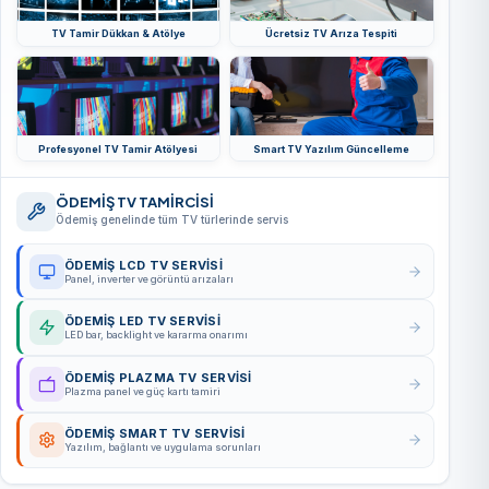
TV Tamir Dükkan & Atölye
Ücretsiz TV Arıza Tespiti
Profesyonel TV Tamir Atölyesi
Smart TV Yazılım Güncelleme
ÖDEMİŞ TV TAMİRCİSİ
Ödemiş genelinde tüm TV türlerinde servis
ÖDEMİŞ LCD TV SERVISI
Panel, inverter ve görüntü arızaları
ÖDEMİŞ LED TV SERVISI
LED bar, backlight ve kararma onarımı
ÖDEMİŞ PLAZMA TV SERVISI
Plazma panel ve güç kartı tamiri
ÖDEMİŞ SMART TV SERVISI
Yazılım, bağlantı ve uygulama sorunları