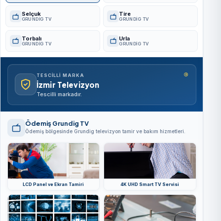
Selçuk
Tire
GRUNDIG TV
GRUNDIG TV
Torbalı
Urla
GRUNDIG TV
GRUNDIG TV
®
TESCILLI MARKA
İzmir Televizyon
Tescilli markadır.
Ödemiş Grundig TV
Ödemiş bölgesinde Grundig televizyon tamir ve bakım hizmetleri.
LCD Panel ve Ekran Tamiri
4K UHD Smart TV Servisi