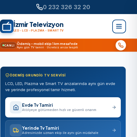
0 232 326 32 20
İzmir Televizyon
LED - LCD - PLAZMA - SMART TV
Ödemiş – mobil ekip 1 km mesafede
CANLI
Aynı gün TV tamiri · Ücretsiz arıza tespiti
ÖDEMIŞ GRUNDIG TV SERVISI
LCD, LED, Plazma ve Smart TV arızalarında aynı gün evde
ve yerinde profesyonel tamir hizmeti.
Evde Tv Tamiri
Atölyeye götürmeden hızlı ve güvenli onarım
Yerinde Tv Tamiri
Adresinizde uzman ekip ile aynı gün müdahale