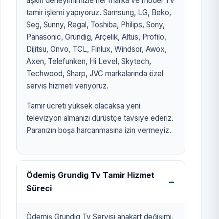
aşkın deneyimimizle her marka ve model TV
tamir işlemi yapıyoruz. Samsung, LG, Beko,
Seg, Sunny, Regal, Toshiba, Philips, Sony,
Panasonic, Grundig, Arçelik, Altus, Profilo,
Dijitsu, Onvo, TCL, Finlux, Windsor, Awox,
Axen, Telefunken, Hi Level, Skytech,
Techwood, Sharp, JVC markalarında özel
servis hizmeti veriyoruz.
Tamir ücreti yüksek olacaksa yeni
televizyon almanızı dürüstçe tavsiye ederiz.
Paranızın boşa harcanmasına izin vermeyiz.
Ödemiş Grundig Tv Tamir Hizmet
Süreci
Ödemiş Grundig Tv Servisi anakart değişimi,