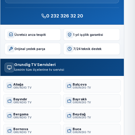
0 232 326 32 20
Ücretsiz arıza tespiti
1 yıl işçilik garantisi
Orijinal yedek parça
7/24 teknik destek
Grundig TV Servisleri
İzmirin tüm ilçelerine tv servisi
Aliağa
Balçova
GRUNDIG TV
GRUNDIG TV
Bayındır
Bayraklı
GRUNDIG TV
GRUNDIG TV
Bergama
Beydağ
GRUNDIG TV
GRUNDIG TV
Bornova
Buca
GRUNDIG TV
GRUNDIG TV