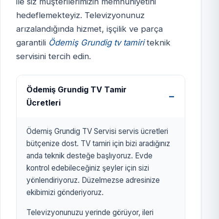
ile siz müşterilerimizin memnuniyetini
hedeflemekteyiz. Televizyonunuz
ÖDEMİŞ GRUNDİG TV
arızalandığında hizmet, işçilik ve parça
SERVİSİ
garantili
Ödemiş Grundig tv tamiri
teknik
izmirtelevizyon.com.tr
servisini tercih edin.
Ödemiş Grundig TV Tamir
Ücretleri
Ödemiş Grundig TV Servisi servis ücretleri
bütçenize dost. TV tamiri için bizi aradığınız
anda teknik desteğe başlıyoruz. Evde
kontrol edebileceğiniz şeyler için sizi
yönlendiriyoruz. Düzelmezse adresinize
ekibimizi gönderiyoruz.
Televizyonunuzu yerinde görüyor, ileri