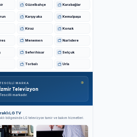
ir
Güzelbahçe
Karabağlar
run
Karşıyaka
Kemalpaşa
Kiraz
Konak
res
Menemen
Narlıdere
ş
Seferihisar
Selçuk
Torbalı
Urla
®
TESCILLI MARKA
İzmir Televizyon
Tescilli markadır.
raklı LG TV
klı bölgesinde LG televizyon tamir ve bakım hizmetleri.