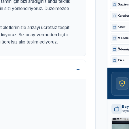
amiri için bizi aradığınız anda teknik
Gaziem
in sizi yönlendiriyoruz. Düzelmezse
Karabu
Kınık
 aletlerimizle arızayı ücretsiz tespit
ldiriyoruz. Siz onay vermeden hiçbir
Mende
ücretsiz alıp teslim ediyoruz.
Ödemi
Tire
om.tr
Bay
Bayra