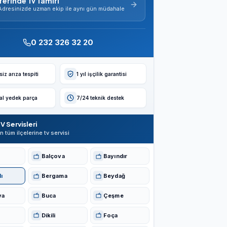
Yerinde Tv Tamiri
Adresinizde uzman ekip ile aynı gün müdahale
0 232 326 32 20
iz arıza tespiti
1 yıl işçilik garantisi
nal yedek parça
7/24 teknik destek
V Servisleri
in tüm ilçelerine tv servisi
Balçova
Bayındır
ı
Bergama
Beydağ
va
Buca
Çeşme
Dikili
Foça