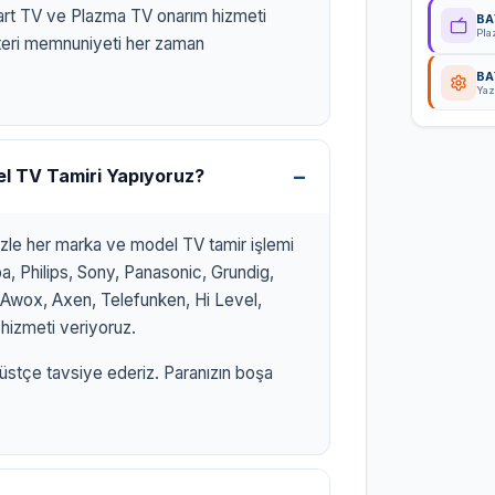
art TV ve Plazma TV onarım hizmeti
BA
Pla
eri memnuniyeti her zaman
BA
Yaz
el TV Tamiri Yapıyoruz?
izle her marka ve model TV tamir işlemi
, Philips, Sony, Panasonic, Grundig,
r, Awox, Axen, Telefunken, Hi Level,
hizmeti veriyoruz.
üstçe tavsiye ederiz. Paranızın boşa