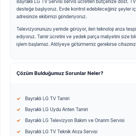
Bayraklı LG TV Servisi servis ücretleri bütçenize dost. TV t
desteğe başlıyoruz. Evde kontrol edebileceğiniz şeyler iç
adresinize ekibimizi gönderiyoruz.
Televizyonunuzu yerinde görüyor, ileri teknoloji arıza tespit
ediyoruz. Tamir ücretini ve yedek parça maliyetini size bi
işlem başlamaz. Atölyeye götürmemiz gerekirse cihazınızı 
ANASAYFA
/
TV MARKALARI
/
BAYRAKLI LG TV SERVİSİ
BAYRAKLI LG TV
SERVİSİ
Çözüm Bulduğumuz Sorunlar Neler?
izmirtelevizyon.c
Bayraklı LG TV Tamiri
Bayraklı LG Uydu Anten Tamiri
Bayraklı LG Televizyon Bakım ve Onarım Servisi
Bayraklı LG TV Teknik Arıza Servisi