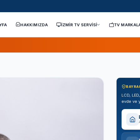
YFA
HAKKIMIZDA
İZMİR TV SERVİSİ
TV MARKAL
BAYRAK
LCD, LED,
evde ve y