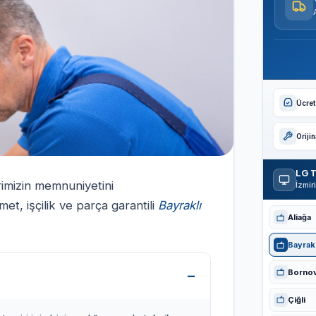
Ücrets
Oriji
LG T
erimizin memnuniyetini
İzmir
t, işçilik ve parça garantili
Bayraklı
Aliağa
Bayrakl
Borno
Çiğli