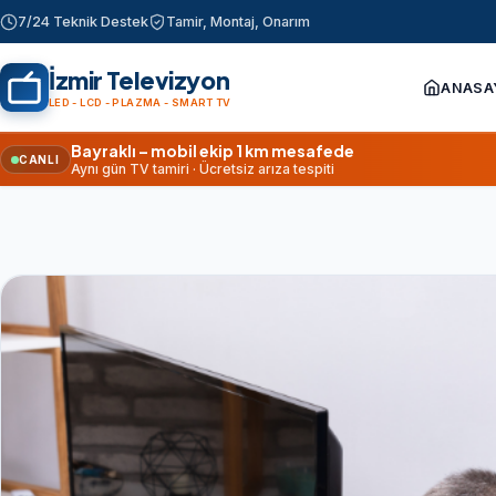
7/24 Teknik Destek
Tamir, Montaj, Onarım
İzmir Televizyon
ANASA
LED - LCD - PLAZMA - SMART TV
Bayraklı – mobil ekip 1 km mesafede
CANLI
Aynı gün TV tamiri · Ücretsiz arıza tespiti