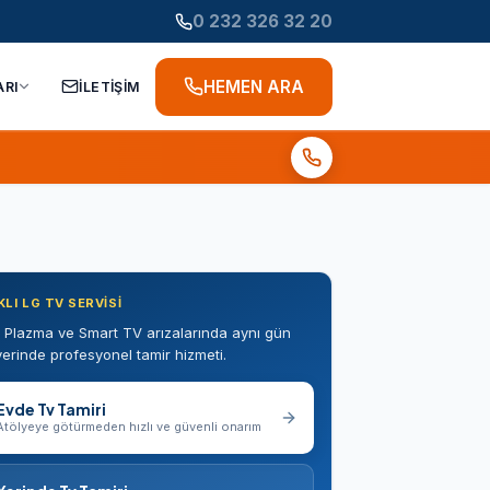
0 232 326 32 20
HEMEN ARA
ARI
İLETİŞİM
LI LG TV SERVISI
 Plazma ve Smart TV arızalarında aynı gün
erinde profesyonel tamir hizmeti.
Evde Tv Tamiri
Atölyeye götürmeden hızlı ve güvenli onarım