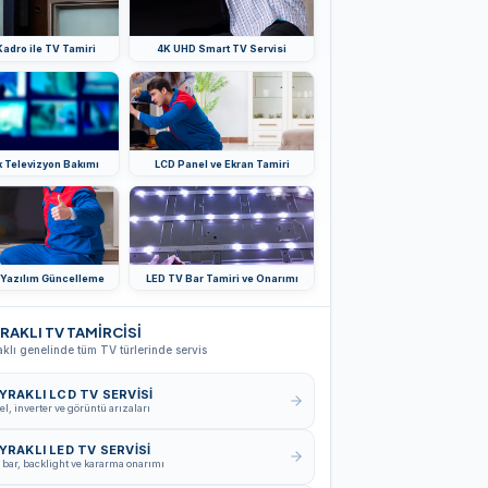
adro ile TV Tamiri
4K UHD Smart TV Servisi
k Televizyon Bakımı
LCD Panel ve Ekran Tamiri
 Yazılım Güncelleme
LED TV Bar Tamiri ve Onarımı
RAKLI TV TAMİRCİSİ
klı genelinde tüm TV türlerinde servis
YRAKLI LCD TV SERVISI
el, inverter ve görüntü arızaları
YRAKLI LED TV SERVISI
 bar, backlight ve kararma onarımı