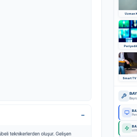
Uzman K
Periyodi
Smart TV
BAY
Bayra
BA
Pan
BA
LED
beli teknikerlerden oluşur. Gelişen