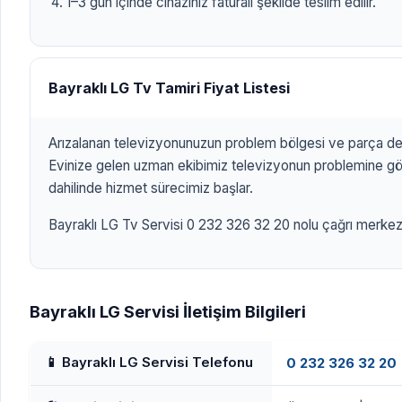
1–3 gün içinde cihazınız faturalı şekilde teslim edilir.
Bayraklı LG Tv Tamiri Fiyat Listesi
Arızalanan televizyonunuzun problem bölgesi ve parça değ
Evinize gelen uzman ekibimiz televizyonun problemine göre
dahilinde hizmet sürecimiz başlar.
Bayraklı LG Tv Servisi 0 232 326 32 20 nolu çağrı merkezim
Bayraklı LG Servisi İletişim Bilgileri
📱 Bayraklı LG Servisi Telefonu
0 232 326 32 20