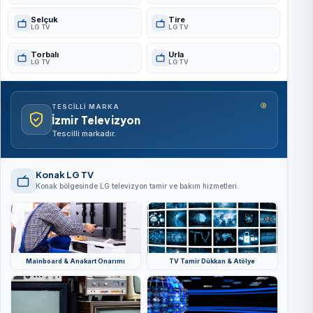
Selçuk
Tire
LG TV
LG TV
Torbalı
Urla
LG TV
LG TV
®
TESCILLI MARKA
İzmir Televizyon
Tescilli markadır.
Konak LG TV
Konak bölgesinde LG televizyon tamir ve bakım hizmetleri.
Mainboard & Anakart Onarımı
TV Tamir Dükkan & Atölye