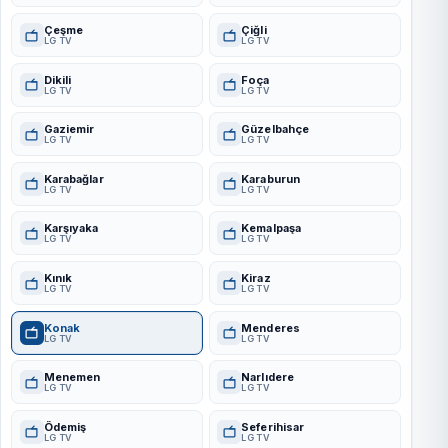
Çeşme
Çiğli
LG TV
LG TV
Dikili
Foça
LG TV
LG TV
Gaziemir
Güzelbahçe
LG TV
LG TV
Karabağlar
Karaburun
LG TV
LG TV
Karşıyaka
Kemalpaşa
LG TV
LG TV
Kınık
Kiraz
LG TV
LG TV
Konak
Menderes
LG TV
LG TV
Menemen
Narlıdere
LG TV
LG TV
Ödemiş
Seferihisar
LG TV
LG TV