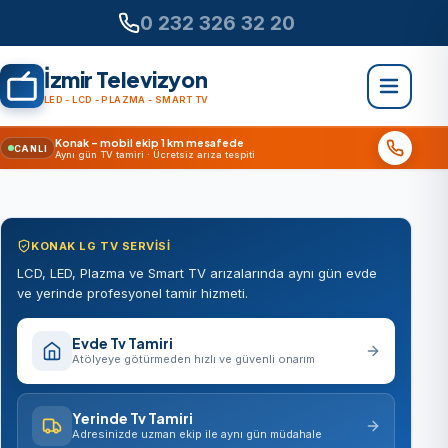
0 232 326 32 20
İzmir Televizyon
LED - LCD - PLAZMA - SMART TV
Konak – mobil ekip 1 km mesafede
CANLI
Aynı gün TV tamiri · Ücretsiz arıza tespiti
KONAK LG TV SERVISI
LCD, LED, Plazma ve Smart TV arızalarında aynı gün evde
ve yerinde profesyonel tamir hizmeti.
Evde Tv Tamiri
Atölyeye götürmeden hızlı ve güvenli onarım
Yerinde Tv Tamiri
Adresinizde uzman ekip ile aynı gün müdahale