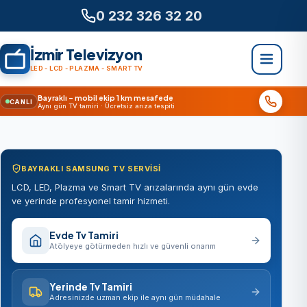
0 232 326 32 20
İzmir Televizyon
LED - LCD - PLAZMA - SMART TV
Bayraklı – mobil ekip 1 km mesafede
CANLI
Aynı gün TV tamiri · Ücretsiz arıza tespiti
BAYRAKLI SAMSUNG TV SERVISI
LCD, LED, Plazma ve Smart TV arızalarında aynı gün evde
ve yerinde profesyonel tamir hizmeti.
Evde Tv Tamiri
Atölyeye götürmeden hızlı ve güvenli onarım
Yerinde Tv Tamiri
Adresinizde uzman ekip ile aynı gün müdahale