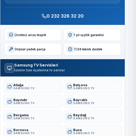
0 232 326 32 20
Ücretsiz arıza tespiti
1 yıl işçilik garantisi
Orijinal yedek parça
7/24 teknik destek
Samsung TV Servisleri
İzmirin tüm ilçelerine tv servisi
Aliağa
Balçova
SAMSUNG TV
SAMSUNG TV
Bayındır
Bayraklı
SAMSUNG TV
SAMSUNG TV
Bergama
Beydağ
SAMSUNG TV
SAMSUNG TV
Bornova
Buca
SAMSUNG TV
SAMSUNG TV