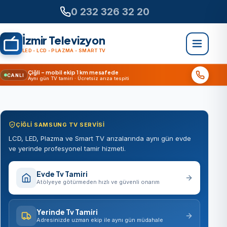
0 232 326 32 20
İzmir Televizyon
LED - LCD - PLAZMA - SMART TV
Çiğli – mobil ekip 1 km mesafede
CANLI
Aynı gün TV tamiri · Ücretsiz arıza tespiti
ÇIĞLI SAMSUNG TV SERVISI
LCD, LED, Plazma ve Smart TV arızalarında aynı gün evde
ve yerinde profesyonel tamir hizmeti.
Evde Tv Tamiri
Atölyeye götürmeden hızlı ve güvenli onarım
Yerinde Tv Tamiri
Adresinizde uzman ekip ile aynı gün müdahale