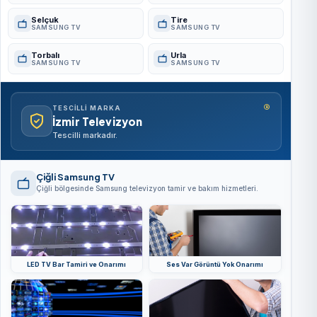
Selçuk
Tire
SAMSUNG TV
SAMSUNG TV
Torbalı
Urla
SAMSUNG TV
SAMSUNG TV
®
TESCILLI MARKA
İzmir Televizyon
Tescilli markadır.
Çiğli Samsung TV
Çiğli bölgesinde Samsung televizyon tamir ve bakım hizmetleri.
LED TV Bar Tamiri ve Onarımı
Ses Var Görüntü Yok Onarımı