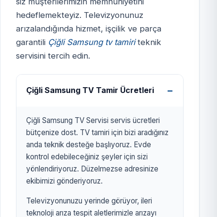
siz müşterilerimizin memnuniyetini
hedeflemekteyiz. Televizyonunuz
ÇİĞLİ SAMSUNG TV
arızalandığında hizmet, işçilik ve parça
SERVİSİ
garantili
Çiğli Samsung tv tamiri
teknik
izmirtelevizyon.com.tr
servisini tercih edin.
Çiğli Samsung TV Tamir Ücretleri
Çiğli Samsung TV Servisi servis ücretleri
bütçenize dost. TV tamiri için bizi aradığınız
anda teknik desteğe başlıyoruz. Evde
kontrol edebileceğiniz şeyler için sizi
yönlendiriyoruz. Düzelmezse adresinize
ekibimizi gönderiyoruz.
Televizyonunuzu yerinde görüyor, ileri
teknoloji arıza tespit aletlerimizle arızayı