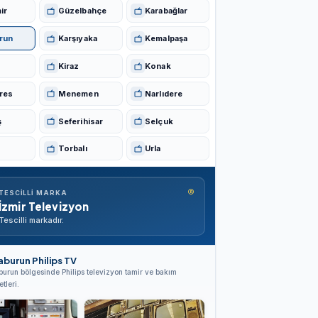
ir
Güzelbahçe
Karabağlar
run
Karşıyaka
Kemalpaşa
Kiraz
Konak
res
Menemen
Narlıdere
ş
Seferihisar
Selçuk
Torbalı
Urla
®
TESCILLI MARKA
İzmir Televizyon
Tescilli markadır.
aburun Philips TV
urun bölgesinde Philips televizyon tamir ve bakım
tleri.