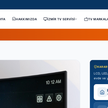
YFA
HAKKIMIZDA
İZMİR TV SERVİSİ
TV MARKAL
KARABU
LCD, LED,
evde ve y