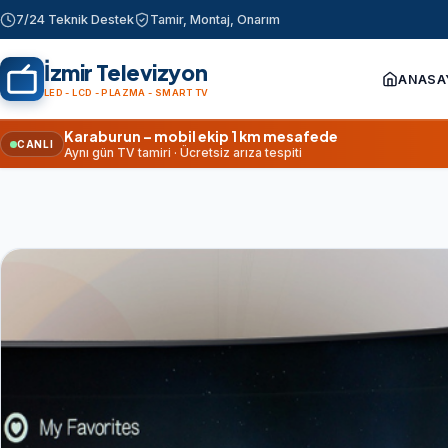
7/24 Teknik Destek
Tamir, Montaj, Onarım
İzmir Televizyon
ANASA
LED - LCD - PLAZMA - SMART TV
Karaburun – mobil ekip 1 km mesafede
CANLI
Aynı gün TV tamiri · Ücretsiz arıza tespiti