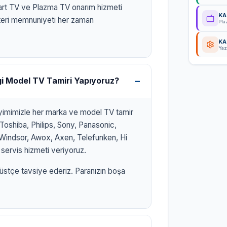
art TV ve Plazma TV onarım hizmeti
KA
eri memnuniyeti her zaman
Pla
KA
Yaz
gi Model TV Tamiri Yapıyoruz?
eyimimizle her marka ve model TV tamir
Toshiba, Philips, Sony, Panasonic,
x, Windsor, Awox, Axen, Telefunken, Hi
servis hizmeti veriyoruz.
üstçe tavsiye ederiz. Paranızın boşa