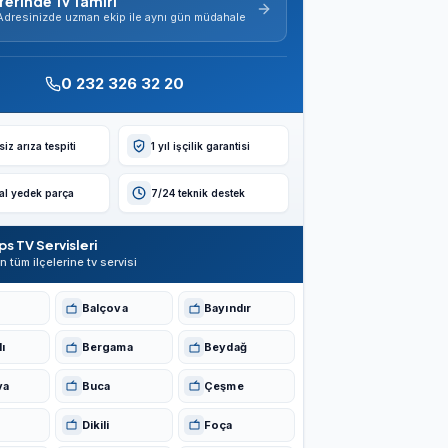
Yerinde Tv Tamiri
Adresinizde uzman ekip ile aynı gün müdahale
0 232 326 32 20
iz arıza tespiti
1 yıl işçilik garantisi
nal yedek parça
7/24 teknik destek
ips TV Servisleri
in tüm ilçelerine tv servisi
Balçova
Bayındır
ı
Bergama
Beydağ
va
Buca
Çeşme
Dikili
Foça