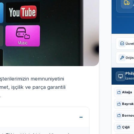
Ücrets
Oriji
Phil
şterilerimizin memnuniyetini
İzmir
t, işçilik ve parça garantili
Aliağa
.
Bayrakl
Borno
Çiğli