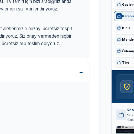
. TV tamiri için bizi aradığınız anda
Gaziem
ler için sizi yönlendiriyoruz.
Karabu
Kınık
 aletlerimizle arızayı ücretsiz tespit
ldiriyoruz. Siz onay vermeden hiçbir
Mende
ücretsiz alıp teslim ediyoruz.
PS TV
Ödemi
Tire
izmirtelevizyon.com.tr
Kar
Karab
i
hizme