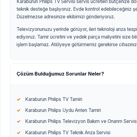
Karaburun Philips TV Servisi servis ücretleri bütçenize dost
teknik desteğe başlıyoruz. Evde kontrol edebileceğiniz şey
Düzelmezse adresinize ekibimizi gönderiyoruz.
Televizyonunuzu yerinde görüyor, ileri teknoloji arıza tespit
ediyoruz. Tamir ücretini ve yedek parça maliyetini size bi
işlem başlamaz. Atölyeye götürmemiz gerekirse cihazınızı 
ANASAYFA
/
TV MARKALARI
/
KARABURUN PHİLİPS TV SERVİSİ
KARABURUN PHİLİ
SERVİSİ
Çözüm Bulduğumuz Sorunlar Neler?
Karaburun Philips TV Tamiri
Karaburun Philips Uydu Anten Tamiri
Karaburun Philips Televizyon Bakım ve Onarım Servis
Karaburun Philips TV Teknik Arıza Servisi