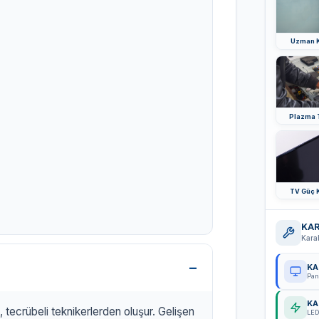
Uzman K
Plazma 
TV Güç K
KAR
Kara
KA
Pan
KA
 tecrübeli teknikerlerden oluşur. Gelişen
LED