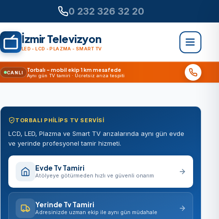
0 232 326 32 20
İzmir Televizyon
LED - LCD - PLAZMA - SMART TV
Torbalı – mobil ekip 1 km mesafede
CANLI
Aynı gün TV tamiri · Ücretsiz arıza tespiti
TORBALI PHILIPS TV SERVISI
LCD, LED, Plazma ve Smart TV arızalarında aynı gün evde
ve yerinde profesyonel tamir hizmeti.
Evde Tv Tamiri
Atölyeye götürmeden hızlı ve güvenli onarım
Yerinde Tv Tamiri
Adresinizde uzman ekip ile aynı gün müdahale