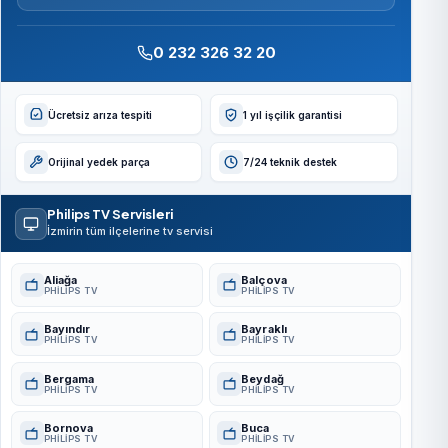
0 232 326 32 20
Ücretsiz arıza tespiti
1 yıl işçilik garantisi
Orijinal yedek parça
7/24 teknik destek
Philips TV Servisleri
İzmirin tüm ilçelerine tv servisi
Aliağa
Balçova
PHILIPS TV
PHILIPS TV
Bayındır
Bayraklı
PHILIPS TV
PHILIPS TV
Bergama
Beydağ
PHILIPS TV
PHILIPS TV
Bornova
Buca
PHILIPS TV
PHILIPS TV