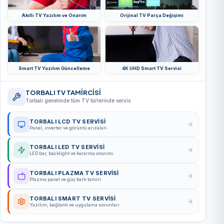
Akıllı TV Yazılım ve Onarım
Orijinal TV Parça Değişimi
Smart TV Yazılım Güncelleme
4K UHD Smart TV Servisi
TORBALI TV TAMİRCİSİ
Torbalı genelinde tüm TV türlerinde servis
TORBALI LCD TV SERVISI
Panel, inverter ve görüntü arızaları
TORBALI LED TV SERVISI
LED bar, backlight ve kararma onarımı
TORBALI PLAZMA TV SERVISI
Plazma panel ve güç kartı tamiri
TORBALI SMART TV SERVISI
Yazılım, bağlantı ve uygulama sorunları