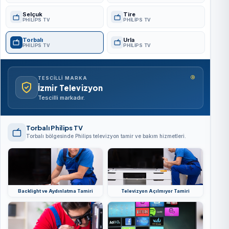
Selçuk
Tire
PHILIPS TV
PHILIPS TV
Torbalı
Urla
PHILIPS TV
PHILIPS TV
®
TESCILLI MARKA
İzmir Televizyon
Tescilli markadır.
Torbalı Philips TV
Torbalı bölgesinde Philips televizyon tamir ve bakım hizmetleri.
Backlight ve Aydınlatma Tamiri
Televizyon Açılmıyor Tamiri