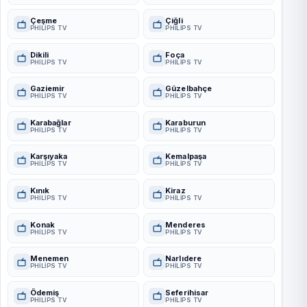
Çeşme
Çiğli
PHILIPS TV
PHILIPS TV
Dikili
Foça
PHILIPS TV
PHILIPS TV
Gaziemir
Güzelbahçe
PHILIPS TV
PHILIPS TV
Karabağlar
Karaburun
PHILIPS TV
PHILIPS TV
Karşıyaka
Kemalpaşa
PHILIPS TV
PHILIPS TV
Kınık
Kiraz
PHILIPS TV
PHILIPS TV
Konak
Menderes
PHILIPS TV
PHILIPS TV
Menemen
Narlıdere
PHILIPS TV
PHILIPS TV
Ödemiş
Seferihisar
PHILIPS TV
PHILIPS TV