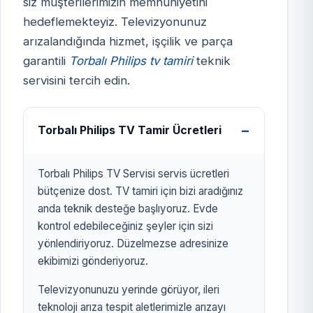
siz müşterilerimizin memnuniyetini
hedeflemekteyiz. Televizyonunuz
TORBALI PHİLİPS TV
arızalandığında hizmet, işçilik ve parça
SERVİSİ
garantili
Torbalı Philips tv tamiri
teknik
izmirtelevizyon.com.tr
servisini tercih edin.
Torbalı Philips TV Tamir Ücretleri
Torbalı Philips TV Servisi servis ücretleri
bütçenize dost. TV tamiri için bizi aradığınız
anda teknik desteğe başlıyoruz. Evde
kontrol edebileceğiniz şeyler için sizi
yönlendiriyoruz. Düzelmezse adresinize
ekibimizi gönderiyoruz.
Televizyonunuzu yerinde görüyor, ileri
teknoloji arıza tespit aletlerimizle arızayı