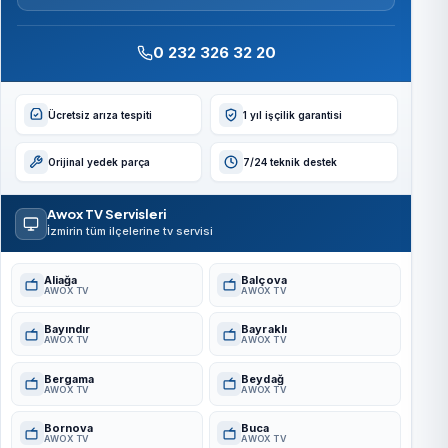
0 232 326 32 20
Ücretsiz arıza tespiti
1 yıl işçilik garantisi
Orijinal yedek parça
7/24 teknik destek
Awox TV Servisleri
İzmirin tüm ilçelerine tv servisi
Aliağa
Balçova
AWOX TV
AWOX TV
Bayındır
Bayraklı
AWOX TV
AWOX TV
Bergama
Beydağ
AWOX TV
AWOX TV
Bornova
Buca
AWOX TV
AWOX TV