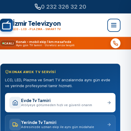
0 232 326 32 20
İzmir Televizyon
LED - LCD - PLAZMA - SMART TV
Konak – mobil ekip 1 km mesafede
CANLI
Aynı gün TV tamiri · Ücretsiz arıza tespiti
KONAK AWOX TV SERVISI
LCD, LED, Plazma ve Smart TV arızalarında aynı gün evde
ve yerinde profesyonel tamir hizmeti.
Evde Tv Tamiri
Atölyeye götürmeden hızlı ve güvenli onarım
Yerinde Tv Tamiri
Adresinizde uzman ekip ile aynı gün müdahale