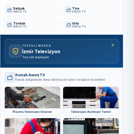
Selçuk
Tire
AWOX TV
AWOX TV
Torbalı
Urla
AWOX TV
AWOX TV
®
TESCILLI MARKA
İzmir Televizyon
Tescilli markadır.
Konak Awox TV
Konak bölgesinde Awox televizyon tamir ve bakım hizmetleri.
Plazma Televizyon Onarımı
Televizyon Açılmıyor Tamiri