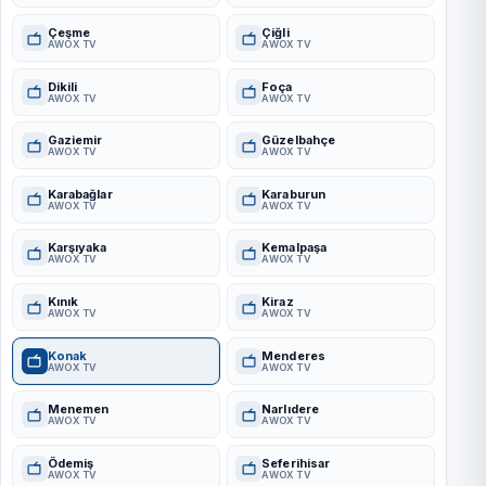
Çeşme
Çiğli
AWOX TV
AWOX TV
Dikili
Foça
AWOX TV
AWOX TV
Gaziemir
Güzelbahçe
AWOX TV
AWOX TV
Karabağlar
Karaburun
AWOX TV
AWOX TV
Karşıyaka
Kemalpaşa
AWOX TV
AWOX TV
Kınık
Kiraz
AWOX TV
AWOX TV
Konak
Menderes
AWOX TV
AWOX TV
Menemen
Narlıdere
AWOX TV
AWOX TV
Ödemiş
Seferihisar
AWOX TV
AWOX TV