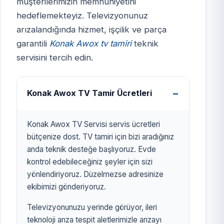
müşterilerimizin memnuniyetini
hedeflemekteyiz. Televizyonunuz
KONAK AWOX TV
arızalandığında hizmet, işçilik ve parça
SERVİSİ
garantili
Konak Awox tv tamiri
teknik
izmirtelevizyon.com.tr
servisini tercih edin.
Konak Awox TV Tamir Ücretleri
Konak Awox TV Servisi servis ücretleri
bütçenize dost. TV tamiri için bizi aradığınız
anda teknik desteğe başlıyoruz. Evde
kontrol edebileceğiniz şeyler için sizi
yönlendiriyoruz. Düzelmezse adresinize
ekibimizi gönderiyoruz.
Televizyonunuzu yerinde görüyor, ileri
teknoloji arıza tespit aletlerimizle arızayı