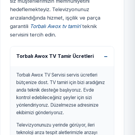
siz müşterilerimizin memnuniyetini
hedeflemekteyiz. Televizyonunuz
TORBALI AWOX TV
arızalandığında hizmet, işçilik ve parça
SERVİSİ
garantili
Torbalı Awox tv tamiri
teknik
izmirtelevizyon.com.tr
servisini tercih edin.
Torbalı Awox TV Tamir Ücretleri
Torbalı Awox TV Servisi servis ücretleri
bütçenize dost. TV tamiri için bizi aradığınız
anda teknik desteğe başlıyoruz. Evde
kontrol edebileceğiniz şeyler için sizi
yönlendiriyoruz. Düzelmezse adresinize
ekibimizi gönderiyoruz.
Televizyonunuzu yerinde görüyor, ileri
teknoloji arıza tespit aletlerimizle arızayı