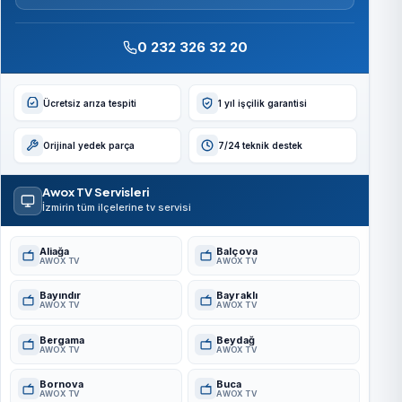
0 232 326 32 20
Ücretsiz arıza tespiti
1 yıl işçilik garantisi
Orijinal yedek parça
7/24 teknik destek
Awox TV Servisleri
İzmirin tüm ilçelerine tv servisi
Aliağa
Balçova
AWOX TV
AWOX TV
Bayındır
Bayraklı
AWOX TV
AWOX TV
Bergama
Beydağ
AWOX TV
AWOX TV
Bornova
Buca
AWOX TV
AWOX TV