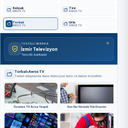
Selçuk
Tire
AWOX TV
AWOX TV
Torbalı
Urla
AWOX TV
AWOX TV
®
TESCILLI MARKA
İzmir Televizyon
Tescilli markadır.
Torbalı Awox TV
Torbalı bölgesinde Awox televizyon tamir ve bakım hizmetleri.
Ücretsiz TV Arıza Tespiti
Ses Var Görüntü Yok Onarımı