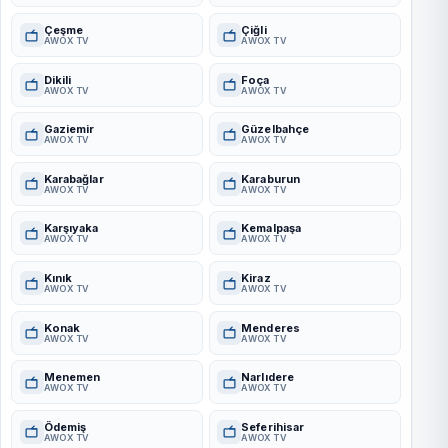
Çeşme
Çiğli
AWOX TV
AWOX TV
Dikili
Foça
AWOX TV
AWOX TV
Gaziemir
Güzelbahçe
AWOX TV
AWOX TV
Karabağlar
Karaburun
AWOX TV
AWOX TV
Karşıyaka
Kemalpaşa
AWOX TV
AWOX TV
Kınık
Kiraz
AWOX TV
AWOX TV
Konak
Menderes
AWOX TV
AWOX TV
Menemen
Narlıdere
AWOX TV
AWOX TV
Ödemiş
Seferihisar
AWOX TV
AWOX TV