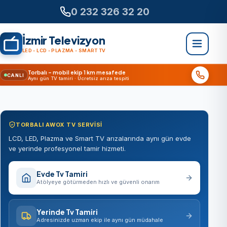
0 232 326 32 20
İzmir Televizyon
LED - LCD - PLAZMA - SMART TV
Torbalı – mobil ekip 1 km mesafede
CANLI
Aynı gün TV tamiri · Ücretsiz arıza tespiti
TORBALI AWOX TV SERVISI
LCD, LED, Plazma ve Smart TV arızalarında aynı gün evde
ve yerinde profesyonel tamir hizmeti.
Evde Tv Tamiri
Atölyeye götürmeden hızlı ve güvenli onarım
Yerinde Tv Tamiri
Adresinizde uzman ekip ile aynı gün müdahale