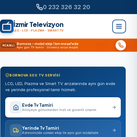
0 232 326 32 20
İzmir Televizyon
LED - LCD - PLAZMA - SMART TV
Bornova – mobil ekip 1 km mesafede
CANLI
Aynı gün TV tamiri · Ücretsiz arıza tespiti
BORNOVA SEG TV SERVISI
LCD, LED, Plazma ve Smart TV arızalarında aynı gün evde
ve yerinde profesyonel tamir hizmeti.
Evde Tv Tamiri
Atölyeye götürmeden hızlı ve güvenli onarım
Yerinde Tv Tamiri
Adresinizde uzman ekip ile aynı gün müdahale