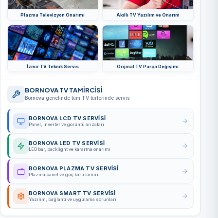
Plazma Televizyon Onarımı
Akıllı TV Yazılım ve Onarım
İzmir TV Teknik Servis
Orijinal TV Parça Değişimi
BORNOVA TV TAMİRCİSİ
Bornova genelinde tüm TV türlerinde servis
BORNOVA LCD TV SERVISI
Panel, inverter ve görüntü arızaları
BORNOVA LED TV SERVISI
LED bar, backlight ve kararma onarımı
BORNOVA PLAZMA TV SERVISI
Plazma panel ve güç kartı tamiri
BORNOVA SMART TV SERVISI
Yazılım, bağlantı ve uygulama sorunları