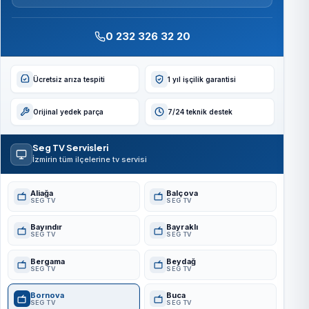
0 232 326 32 20
Ücretsiz arıza tespiti
1 yıl işçilik garantisi
Orijinal yedek parça
7/24 teknik destek
Seg TV Servisleri
İzmirin tüm ilçelerine tv servisi
Aliağa
Balçova
SEG TV
SEG TV
Bayındır
Bayraklı
SEG TV
SEG TV
Bergama
Beydağ
SEG TV
SEG TV
Bornova
Buca
SEG TV
SEG TV