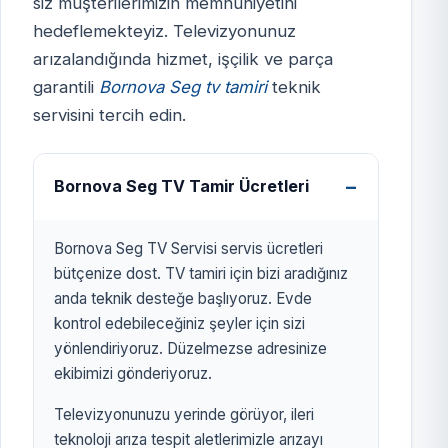
siz müşterilerimizin memnuniyetini
hedeflemekteyiz. Televizyonunuz
BORNOVA SEG TV
arızalandığında hizmet, işçilik ve parça
SERVİSİ
garantili
Bornova Seg tv tamiri
teknik
izmirtelevizyon.com.tr
servisini tercih edin.
Bornova Seg TV Tamir Ücretleri
Bornova Seg TV Servisi servis ücretleri
bütçenize dost. TV tamiri için bizi aradığınız
anda teknik desteğe başlıyoruz. Evde
kontrol edebileceğiniz şeyler için sizi
yönlendiriyoruz. Düzelmezse adresinize
ekibimizi gönderiyoruz.
Televizyonunuzu yerinde görüyor, ileri
teknoloji arıza tespit aletlerimizle arızayı