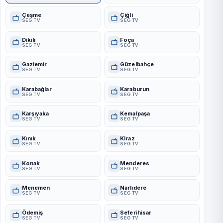
Çeşme
Çiğli
SEG TV
SEG TV
Dikili
Foça
SEG TV
SEG TV
Gaziemir
Güzelbahçe
SEG TV
SEG TV
Karabağlar
Karaburun
SEG TV
SEG TV
Karşıyaka
Kemalpaşa
SEG TV
SEG TV
Kınık
Kiraz
SEG TV
SEG TV
Konak
Menderes
SEG TV
SEG TV
Menemen
Narlıdere
SEG TV
SEG TV
Ödemiş
Seferihisar
SEG TV
SEG TV