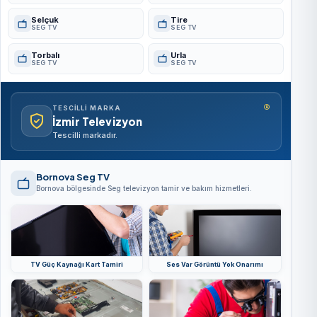
Selçuk
Tire
SEG TV
SEG TV
Torbalı
Urla
SEG TV
SEG TV
®
TESCILLI MARKA
İzmir Televizyon
Tescilli markadır.
Bornova Seg TV
Bornova bölgesinde Seg televizyon tamir ve bakım hizmetleri.
TV Güç Kaynağı Kart Tamiri
Ses Var Görüntü Yok Onarımı