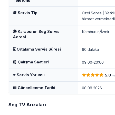
Telefonu
🛠️ Servis Tipi
Özel Servis | Yetkil
hizmet vermektedir
🌍 Karaburun Seg Servisi
Karaburun/İzmir
Adresi
⌛ Ortalama Servis Süresi
60 dakika
⏰ Çalışma Saatleri
09:00-20:00
⭐ Servis Yorumu
5.0
(
📅 Güncellenme Tarihi
08.08.2026
Seg TV Arızaları