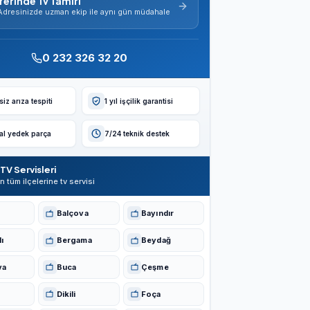
Yerinde Tv Tamiri
Adresinizde uzman ekip ile aynı gün müdahale
0 232 326 32 20
iz arıza tespiti
1 yıl işçilik garantisi
nal yedek parça
7/24 teknik destek
TV Servisleri
in tüm ilçelerine tv servisi
Balçova
Bayındır
ı
Bergama
Beydağ
va
Buca
Çeşme
Dikili
Foça