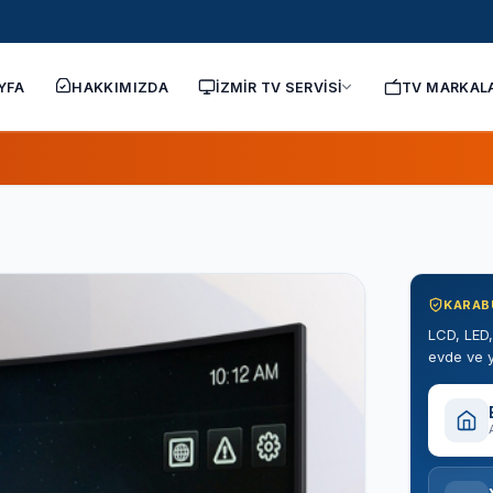
YFA
HAKKIMIZDA
İZMİR TV SERVİSİ
TV MARKAL
KARAB
LCD, LED,
evde ve y