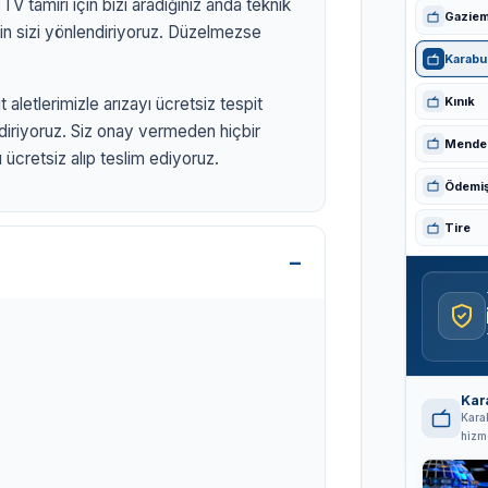
V tamiri için bizi aradığınız anda teknik
Gaziem
in sizi yönlendiriyoruz. Düzelmezse
Karabu
Kınık
 aletlerimizle arızayı ücretsiz tespit
ldiriyoruz. Siz onay vermeden hiçbir
Mende
ücretsiz alıp teslim ediyoruz.
TV
Ödemi
Tire
rtelevizyon.com.tr
Kar
Kara
hizme