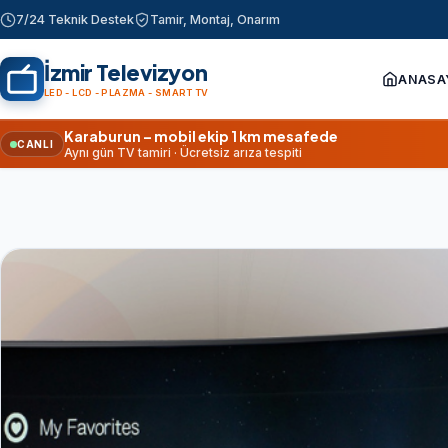
7/24 Teknik Destek
Tamir, Montaj, Onarım
İzmir Televizyon
ANASA
LED - LCD - PLAZMA - SMART TV
Karaburun – mobil ekip 1 km mesafede
CANLI
Aynı gün TV tamiri · Ücretsiz arıza tespiti