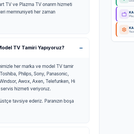
LED
art TV ve Plazma TV onarım hizmeti
eri memnuniyeti her zaman
KA
Pla
KA
Yaz
Model TV Tamiri Yapıyoruz?
imimizle her marka ve model TV tamir
Toshiba, Philips, Sony, Panasonic,
x, Windsor, Awox, Axen, Telefunken, Hi
servis hizmeti veriyoruz.
üstçe tavsiye ederiz. Paranızın boşa