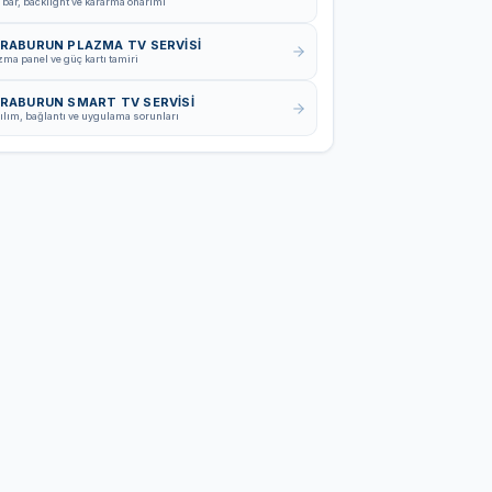
 bar, backlight ve kararma onarımı
RABURUN PLAZMA TV SERVISI
zma panel ve güç kartı tamiri
RABURUN SMART TV SERVISI
ılım, bağlantı ve uygulama sorunları