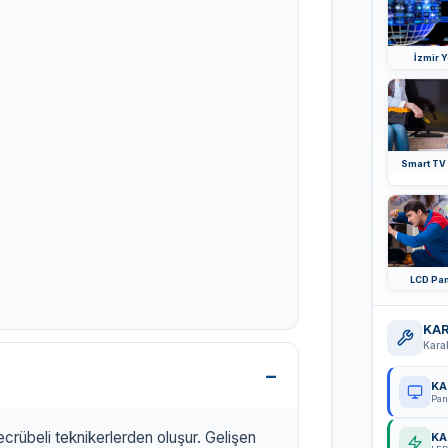
İzmir 
Smart TV
LCD Pan
KAR
Kara
KA
Pan
crübeli teknikerlerden oluşur. Gelişen
KA