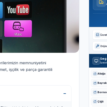
Ücrets
Oriji
Seg 
erilerimizin memnuniyetini
İzmir
t, işçilik ve parça garantili
Aliağa
Bayrakl
Borno
Çiğli