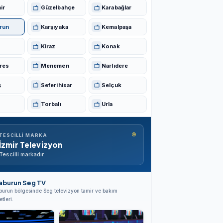
ir
Güzelbahçe
Karabağlar
run
Karşıyaka
Kemalpaşa
Kiraz
Konak
res
Menemen
Narlıdere
ş
Seferihisar
Selçuk
Torbalı
Urla
®
TESCILLI MARKA
İzmir Televizyon
Tescilli markadır.
aburun Seg TV
burun bölgesinde Seg televizyon tamir ve bakım
tleri.