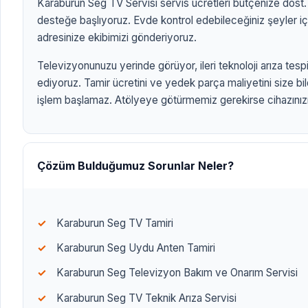
Karaburun Seg TV Servisi servis ücretleri bütçenize dost. T
desteğe başlıyoruz. Evde kontrol edebileceğiniz şeyler iç
adresinize ekibimizi gönderiyoruz.
Televizyonunuzu yerinde görüyor, ileri teknoloji arıza tespit
ediyoruz. Tamir ücretini ve yedek parça maliyetini size bi
işlem başlamaz. Atölyeye götürmemiz gerekirse cihazınızı 
ANASAYFA
/
TV MARKALARI
/
KARABURUN SEG TV SERVİSİ
KARABURUN SEG 
SERVİSİ
Çözüm Bulduğumuz Sorunlar Neler?
izmi
Karaburun Seg TV Tamiri
Karaburun Seg Uydu Anten Tamiri
Karaburun Seg Televizyon Bakım ve Onarım Servisi
Karaburun Seg TV Teknik Arıza Servisi