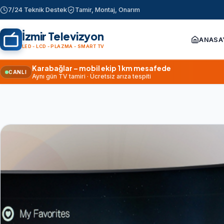
7/24 Teknik Destek
Tamir, Montaj, Onarım
İzmir Televizyon
ANASA
LED - LCD - PLAZMA - SMART TV
Karabağlar – mobil ekip 1 km mesafede
CANLI
Aynı gün TV tamiri · Ücretsiz arıza tespiti