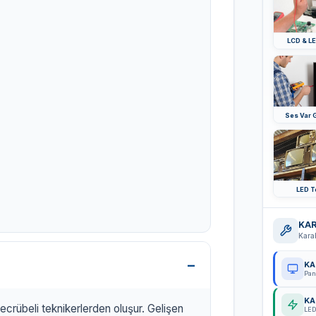
LCD & LE
Ses Var 
LED T
KAR
Kara
KA
Pan
KA
ecrübeli teknikerlerden oluşur. Gelişen
LED