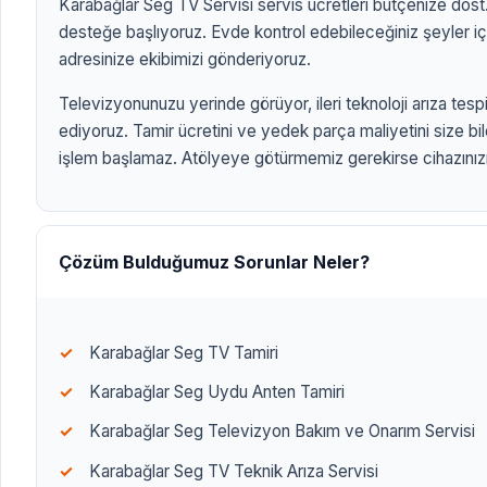
Karabağlar Seg TV Servisi servis ücretleri bütçenize dost. 
desteğe başlıyoruz. Evde kontrol edebileceğiniz şeyler iç
adresinize ekibimizi gönderiyoruz.
Televizyonunuzu yerinde görüyor, ileri teknoloji arıza tespit
ediyoruz. Tamir ücretini ve yedek parça maliyetini size bi
işlem başlamaz. Atölyeye götürmemiz gerekirse cihazınızı 
ANASAYFA
/
TV MARKALARI
/
KARABAĞLAR SEG TV SERVİSİ
KARABAĞLAR SEG
SERVİSİ
Çözüm Bulduğumuz Sorunlar Neler?
Karabağlar Seg TV Tamiri
Karabağlar Seg Uydu Anten Tamiri
Karabağlar Seg Televizyon Bakım ve Onarım Servisi
Karabağlar Seg TV Teknik Arıza Servisi