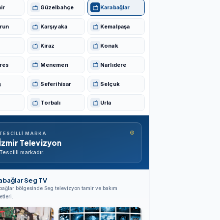
ir
Güzelbahçe
Karabağlar
run
Karşıyaka
Kemalpaşa
Kiraz
Konak
res
Menemen
Narlıdere
ş
Seferihisar
Selçuk
Torbalı
Urla
®
TESCILLI MARKA
İzmir Televizyon
Tescilli markadır.
abağlar Seg TV
bağlar bölgesinde Seg televizyon tamir ve bakım
tleri.