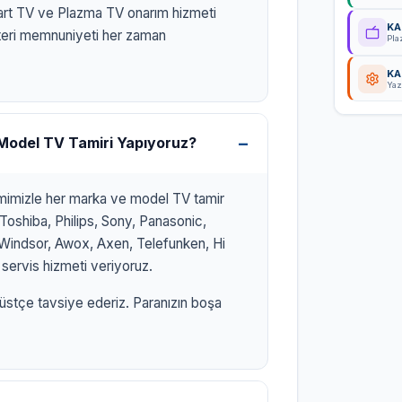
art TV ve Plazma TV onarım hizmeti
KA
eri memnuniyeti her zaman
Pla
KA
Yaz
Model TV Tamiri Yapıyoruz?
imimizle her marka ve model TV tamir
Toshiba, Philips, Sony, Panasonic,
x, Windsor, Awox, Axen, Telefunken, Hi
servis hizmeti veriyoruz.
üstçe tavsiye ederiz. Paranızın boşa