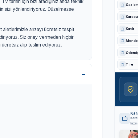
TV tamiri için bizi aradığınız anda teknik
Gaziem
in sizi yönlendiriyoruz. Düzelmezse
Karabu
Kınık
 aletlerimizle arızayı ücretsiz tespit
ldiriyoruz. Siz onay vermeden hiçbir
Mende
ücretsiz alıp teslim ediyoruz.
 TV
Ödemi
Tire
izmirtelevizyon.com.tr
Kar
Kara
hizme