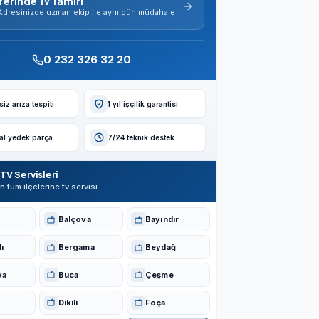
Yerinde Tv Tamiri
Adresinizde uzman ekip ile aynı gün müdahale
0 232 326 32 20
iz arıza tespiti
1 yıl işçilik garantisi
nal yedek parça
7/24 teknik destek
TV Servisleri
in tüm ilçelerine tv servisi
Balçova
Bayındır
ı
Bergama
Beydağ
va
Buca
Çeşme
Dikili
Foça