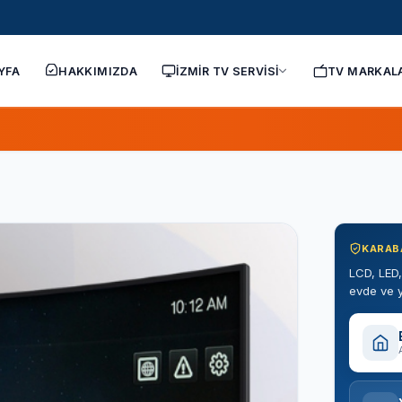
YFA
HAKKIMIZDA
İZMİR TV SERVİSİ
TV MARKAL
KARAB
LCD, LED,
evde ve y