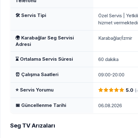
Telefonu
🛠️ Servis Tipi
Özel Servis | Yetkil
hizmet vermektedir
🌍 Karabağlar Seg Servisi
Karabağlar/İzmir
Adresi
⌛ Ortalama Servis Süresi
60 dakika
⏰ Çalışma Saatleri
09:00-20:00
⭐ Servis Yorumu
5.0
(
📅 Güncellenme Tarihi
06.08.2026
Seg TV Arızaları