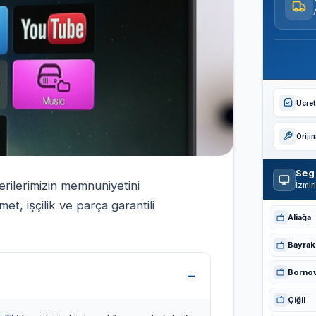
Ücrets
Oriji
Seg 
erilerimizin memnuniyetini
İzmir
t, işçilik ve parça garantili
Aliağa
Bayrakl
Borno
Çiğli