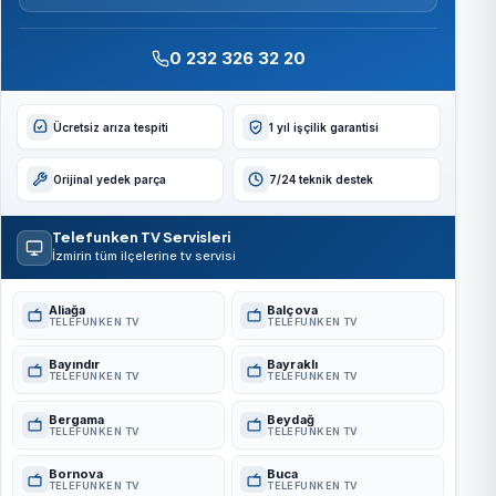
0 232 326 32 20
Ücretsiz arıza tespiti
1 yıl işçilik garantisi
Orijinal yedek parça
7/24 teknik destek
Telefunken TV Servisleri
İzmirin tüm ilçelerine tv servisi
Aliağa
Balçova
TELEFUNKEN TV
TELEFUNKEN TV
Bayındır
Bayraklı
TELEFUNKEN TV
TELEFUNKEN TV
Bergama
Beydağ
TELEFUNKEN TV
TELEFUNKEN TV
Bornova
Buca
TELEFUNKEN TV
TELEFUNKEN TV