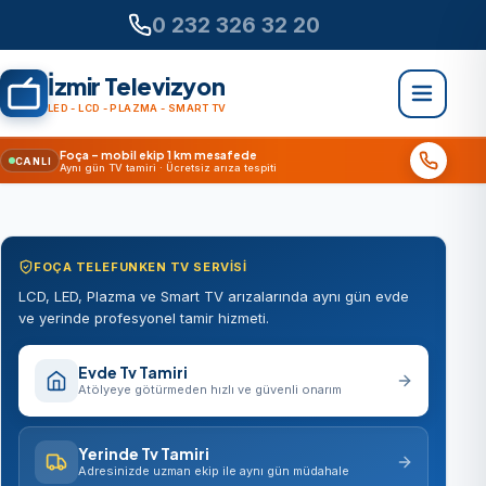
0 232 326 32 20
İzmir Televizyon
LED - LCD - PLAZMA - SMART TV
Foça – mobil ekip 1 km mesafede
CANLI
Aynı gün TV tamiri · Ücretsiz arıza tespiti
FOÇA TELEFUNKEN TV SERVISI
LCD, LED, Plazma ve Smart TV arızalarında aynı gün evde
ve yerinde profesyonel tamir hizmeti.
Evde Tv Tamiri
Atölyeye götürmeden hızlı ve güvenli onarım
Yerinde Tv Tamiri
Adresinizde uzman ekip ile aynı gün müdahale