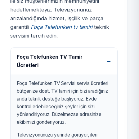
ile siz müşterilerimizin memnuniyetini
hedeflemekteyiz. Televizyonunuz
FOÇA TELEFUNKEN TV
arızalandığında hizmet, işçilik ve parça
SERVİSİ
garantili
Foça Telefunken tv tamiri
teknik
izmirtelevizyon.com.tr
servisini tercih edin.
Foça Telefunken TV Tamir
Ücretleri
Foça Telefunken TV Servisi servis ücretleri
bütçenize dost. TV tamiri için bizi aradığınız
anda teknik desteğe başlıyoruz. Evde
kontrol edebileceğiniz şeyler için sizi
yönlendiriyoruz. Düzelmezse adresinize
ekibimizi gönderiyoruz.
Televizyonunuzu yerinde görüyor, ileri