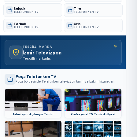
Selçuk
Tire
TELEFUNKEN TV
TELEFUNKEN TV
Torbalı
Urla
TELEFUNKEN TV
TELEFUNKEN TV
®
TESCILLI MARKA
İzmir Televizyon
Tescilli markadır.
Foça Telefunken TV
Foça bölgesinde Telefunken televizyon tamir ve bakım hizmetleri.
Televizyon Açılmıyor Tamiri
Profesyonel TV Tamir Atölyesi