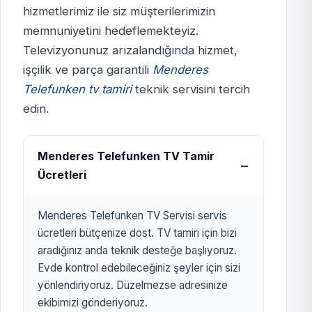
hizmetlerimiz ile siz müşterilerimizin
memnuniyetini hedeflemekteyiz.
MENDERES TELEFUNKEN TV
Televizyonunuz arızalandığında hizmet,
SERVİSİ
işçilik ve parça garantili
Menderes
izmirtelevizyon.com.tr
Telefunken tv tamiri
teknik servisini tercih
edin.
Menderes Telefunken TV Tamir
Ücretleri
Menderes Telefunken TV Servisi servis
ücretleri bütçenize dost. TV tamiri için bizi
aradığınız anda teknik desteğe başlıyoruz.
Evde kontrol edebileceğiniz şeyler için sizi
yönlendiriyoruz. Düzelmezse adresinize
ekibimizi gönderiyoruz.