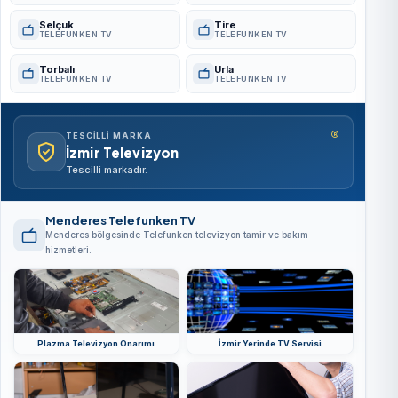
Selçuk
Tire
TELEFUNKEN TV
TELEFUNKEN TV
Torbalı
Urla
TELEFUNKEN TV
TELEFUNKEN TV
®
TESCILLI MARKA
İzmir Televizyon
Tescilli markadır.
Menderes Telefunken TV
Menderes bölgesinde Telefunken televizyon tamir ve bakım
hizmetleri.
Plazma Televizyon Onarımı
İzmir Yerinde TV Servisi