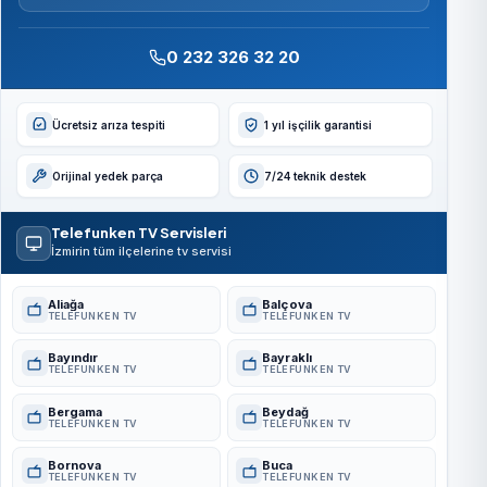
0 232 326 32 20
Ücretsiz arıza tespiti
1 yıl işçilik garantisi
Orijinal yedek parça
7/24 teknik destek
Telefunken TV Servisleri
İzmirin tüm ilçelerine tv servisi
Aliağa
Balçova
TELEFUNKEN TV
TELEFUNKEN TV
Bayındır
Bayraklı
TELEFUNKEN TV
TELEFUNKEN TV
Bergama
Beydağ
TELEFUNKEN TV
TELEFUNKEN TV
Bornova
Buca
TELEFUNKEN TV
TELEFUNKEN TV