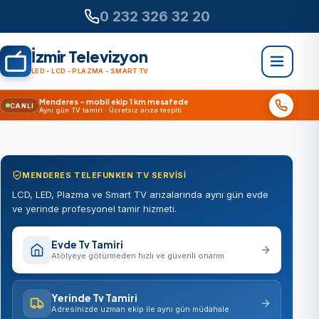
0 232 326 32 20
İzmir Televizyon
LED - LCD - PLAZMA - SMART TV
Menderes – mobil ekip 1 km mesafede
CANLI
Aynı gün TV tamiri · Ücretsiz arıza tespiti
MENDERES TELEFUNKEN TV SERVISI
LCD, LED, Plazma ve Smart TV arızalarında aynı gün evde
ve yerinde profesyonel tamir hizmeti.
Evde Tv Tamiri
Atölyeye götürmeden hızlı ve güvenli onarım
Yerinde Tv Tamiri
Adresinizde uzman ekip ile aynı gün müdahale