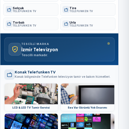
Selçuk
Tire
TELEFUNKEN TV
TELEFUNKEN TV
Torbalı
Urla
TELEFUNKEN TV
TELEFUNKEN TV
®
TESCILLI MARKA
İzmir Televizyon
Tescilli markadır.
Konak Telefunken TV
Konak bölgesinde Telefunken televizyon tamir ve bakım hizmetleri.
LCD & LED TV Tamir Servisi
Ses Var Görüntü Yok Onarımı