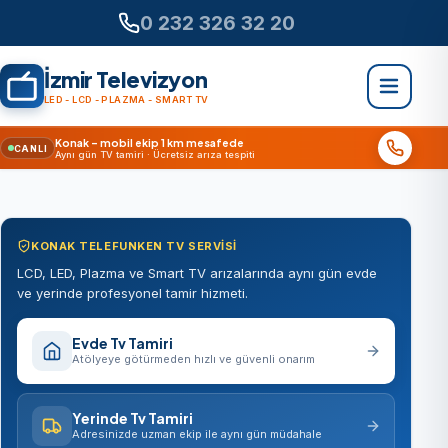
0 232 326 32 20
İzmir Televizyon
LED - LCD - PLAZMA - SMART TV
Konak – mobil ekip 1 km mesafede
CANLI
Aynı gün TV tamiri · Ücretsiz arıza tespiti
KONAK TELEFUNKEN TV SERVISI
LCD, LED, Plazma ve Smart TV arızalarında aynı gün evde
ve yerinde profesyonel tamir hizmeti.
Evde Tv Tamiri
Atölyeye götürmeden hızlı ve güvenli onarım
Yerinde Tv Tamiri
Adresinizde uzman ekip ile aynı gün müdahale