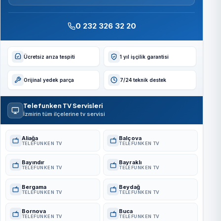
0 232 326 32 20
Ücretsiz arıza tespiti
1 yıl işçilik garantisi
Orijinal yedek parça
7/24 teknik destek
Telefunken TV Servisleri
İzmirin tüm ilçelerine tv servisi
Aliağa
Balçova
TELEFUNKEN TV
TELEFUNKEN TV
Bayındır
Bayraklı
TELEFUNKEN TV
TELEFUNKEN TV
Bergama
Beydağ
TELEFUNKEN TV
TELEFUNKEN TV
Bornova
Buca
TELEFUNKEN TV
TELEFUNKEN TV