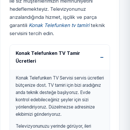
ile siz müşterilerimizin memnuniyetini
hedeflemekteyiz. Televizyonunuz
KONAK TELEFUNKEN TV
arızalandığında hizmet, işçilik ve parça
SERVİSİ
garantili
Konak Telefunken tv tamiri
teknik
izmirtelevizyon.com.tr
servisini tercih edin.
Konak Telefunken TV Tamir
Ücretleri
Konak Telefunken TV Servisi servis ücretleri
bütçenize dost. TV tamiri için bizi aradığınız
anda teknik desteğe başlıyoruz. Evde
kontrol edebileceğiniz şeyler için sizi
yönlendiriyoruz. Düzelmezse adresinize
ekibimizi gönderiyoruz.
Televizyonunuzu yerinde görüyor, ileri