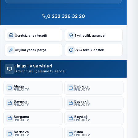
0 232 326 32 20
Ücretsiz arıza tespiti
1 yıl işçilik garantisi
Orijinal yedek parça
7/24 teknik destek
Finlux TV Servisleri
İzmirin tüm ilçelerine tv servisi
Aliağa
Balçova
FINLUX TV
FINLUX TV
Bayındır
Bayraklı
FINLUX TV
FINLUX TV
Bergama
Beydağ
FINLUX TV
FINLUX TV
Bornova
Buca
FINLUX TV
FINLUX TV