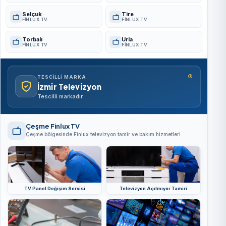
Selçuk
Tire
FINLUX TV
FINLUX TV
Torbalı
Urla
FINLUX TV
FINLUX TV
®
TESCILLI MARKA
İzmir Televizyon
Tescilli markadır.
Çeşme Finlux TV
Çeşme bölgesinde Finlux televizyon tamir ve bakım hizmetleri.
TV Panel Değişim Servisi
Televizyon Açılmıyor Tamiri