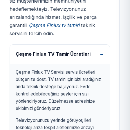
siz müşterilerimizin memnuniyetini
hedeflemekteyiz. Televizyonunuz
ÇEŞME FİNLUX TV
arızalandığında hizmet, işçilik ve parça
SERVİSİ
garantili
Çeşme Finlux tv tamiri
teknik
izmirtelevizyon.com.tr
servisini tercih edin.
Çeşme Finlux TV Tamir Ücretleri
Çeşme Finlux TV Servisi servis ücretleri
bütçenize dost. TV tamiri için bizi aradığınız
anda teknik desteğe başlıyoruz. Evde
kontrol edebileceğiniz şeyler için sizi
yönlendiriyoruz. Düzelmezse adresinize
ekibimizi gönderiyoruz.
Televizyonunuzu yerinde görüyor, ileri
teknoloji arıza tespit aletlerimizle arızayı