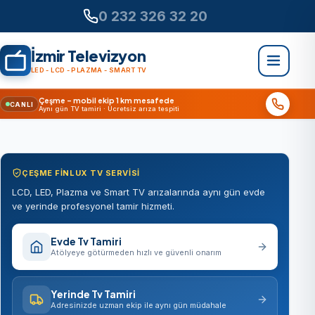
0 232 326 32 20
İzmir Televizyon
LED - LCD - PLAZMA - SMART TV
Çeşme – mobil ekip 1 km mesafede
CANLI
Aynı gün TV tamiri · Ücretsiz arıza tespiti
ÇEŞME FINLUX TV SERVISI
LCD, LED, Plazma ve Smart TV arızalarında aynı gün evde
ve yerinde profesyonel tamir hizmeti.
Evde Tv Tamiri
Atölyeye götürmeden hızlı ve güvenli onarım
Yerinde Tv Tamiri
Adresinizde uzman ekip ile aynı gün müdahale