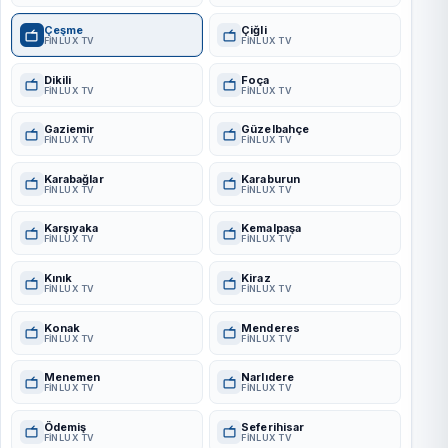
Çeşme
Çiğli
FINLUX TV
FINLUX TV
Dikili
Foça
FINLUX TV
FINLUX TV
Gaziemir
Güzelbahçe
FINLUX TV
FINLUX TV
Karabağlar
Karaburun
FINLUX TV
FINLUX TV
Karşıyaka
Kemalpaşa
FINLUX TV
FINLUX TV
Kınık
Kiraz
FINLUX TV
FINLUX TV
Konak
Menderes
FINLUX TV
FINLUX TV
Menemen
Narlıdere
FINLUX TV
FINLUX TV
Ödemiş
Seferihisar
FINLUX TV
FINLUX TV