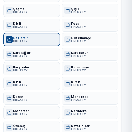
Çeşme
Çiğli
FINLUX TV
FINLUX TV
Dikili
Foça
FINLUX TV
FINLUX TV
Gaziemir
Güzelbahçe
FINLUX TV
FINLUX TV
Karabağlar
Karaburun
FINLUX TV
FINLUX TV
Karşıyaka
Kemalpaşa
FINLUX TV
FINLUX TV
Kınık
Kiraz
FINLUX TV
FINLUX TV
Konak
Menderes
FINLUX TV
FINLUX TV
Menemen
Narlıdere
FINLUX TV
FINLUX TV
Ödemiş
Seferihisar
FINLUX TV
FINLUX TV