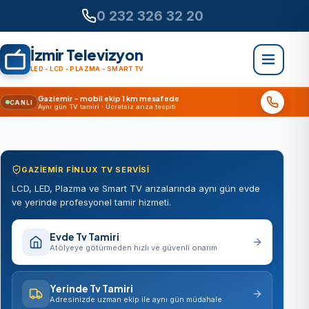
0 232 326 32 20
İzmir Televizyon
LED - LCD - PLAZMA - SMART TV
Gaziemir – mobil ekip 1 km mesafede
CANLI
Aynı gün TV tamiri · Ücretsiz arıza tespiti
GAZIEMIR FINLUX TV SERVISI
LCD, LED, Plazma ve Smart TV arızalarında aynı gün evde
ve yerinde profesyonel tamir hizmeti.
Evde Tv Tamiri
Atölyeye götürmeden hızlı ve güvenli onarım
Yerinde Tv Tamiri
Adresinizde uzman ekip ile aynı gün müdahale