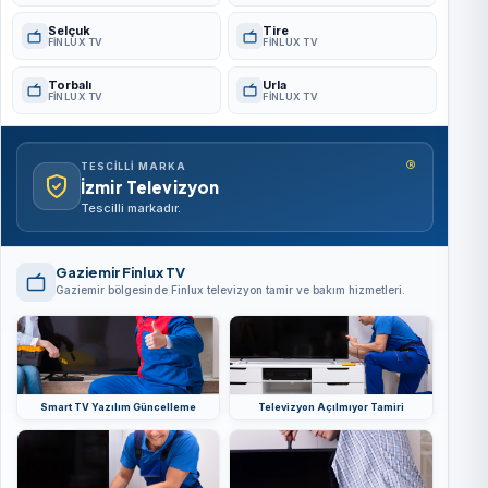
Selçuk
Tire
FINLUX TV
FINLUX TV
Torbalı
Urla
FINLUX TV
FINLUX TV
®
TESCILLI MARKA
İzmir Televizyon
Tescilli markadır.
Gaziemir Finlux TV
Gaziemir bölgesinde Finlux televizyon tamir ve bakım hizmetleri.
Smart TV Yazılım Güncelleme
Televizyon Açılmıyor Tamiri