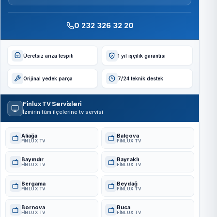
0 232 326 32 20
Ücretsiz arıza tespiti
1 yıl işçilik garantisi
Orijinal yedek parça
7/24 teknik destek
Finlux TV Servisleri
İzmirin tüm ilçelerine tv servisi
Aliağa
Balçova
FINLUX TV
FINLUX TV
Bayındır
Bayraklı
FINLUX TV
FINLUX TV
Bergama
Beydağ
FINLUX TV
FINLUX TV
Bornova
Buca
FINLUX TV
FINLUX TV