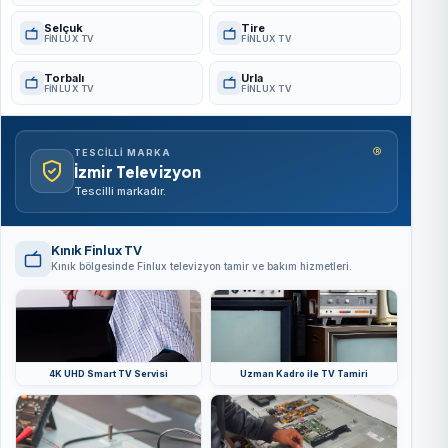
Selçuk
Tire
FINLUX TV
FINLUX TV
Torbalı
Urla
FINLUX TV
FINLUX TV
®
TESCILLI MARKA
İzmir Televizyon
Tescilli markadır.
Kınık Finlux TV
Kınık bölgesinde Finlux televizyon tamir ve bakım hizmetleri.
4K UHD Smart TV Servisi
Uzman Kadro ile TV Tamiri