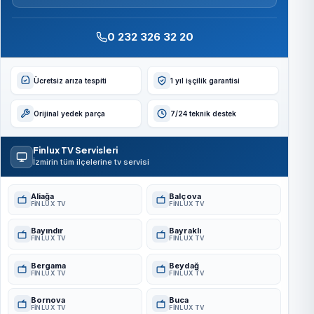
0 232 326 32 20
Ücretsiz arıza tespiti
1 yıl işçilik garantisi
Orijinal yedek parça
7/24 teknik destek
Finlux TV Servisleri
İzmirin tüm ilçelerine tv servisi
Aliağa
Balçova
FINLUX TV
FINLUX TV
Bayındır
Bayraklı
FINLUX TV
FINLUX TV
Bergama
Beydağ
FINLUX TV
FINLUX TV
Bornova
Buca
FINLUX TV
FINLUX TV