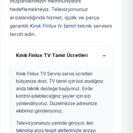
müşterilerimizin memnuniyetini
hedeflemekteyiz. Televizyonunuz
KINIK FİNLUX TV
arızalandığında hizmet, işçilik ve parça
SERVİSİ
garantili
Kınık Finlux tv tamiri
teknik servisini
izmirtelevizyon.com.tr
tercih edin.
Kınık Finlux TV Tamir Ücretleri
Kınık Finlux TV Servisi servis ücretleri
bütçenize dost. TV tamiri için bizi aradığınız
anda teknik desteğe başlıyoruz. Evde
kontrol edebileceğiniz şeyler için sizi
yönlendiriyoruz. Düzelmezse adresinize
ekibimizi gönderiyoruz.
Televizyonunuzu yerinde görüyor, ileri
teknoloji arıza tespit aletlerimizle arızayı