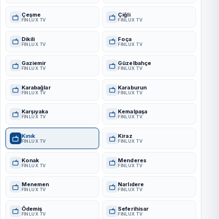
Çeşme
Çiğli
FINLUX TV
FINLUX TV
Dikili
Foça
FINLUX TV
FINLUX TV
Gaziemir
Güzelbahçe
FINLUX TV
FINLUX TV
Karabağlar
Karaburun
FINLUX TV
FINLUX TV
Karşıyaka
Kemalpaşa
FINLUX TV
FINLUX TV
Kınık
Kiraz
FINLUX TV
FINLUX TV
Konak
Menderes
FINLUX TV
FINLUX TV
Menemen
Narlıdere
FINLUX TV
FINLUX TV
Ödemiş
Seferihisar
FINLUX TV
FINLUX TV