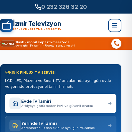
0 232 326 32 20
İzmir Televizyon
LED - LCD - PLAZMA - SMART TV
Kınık – mobil ekip 1 km mesafede
CANLI
Aynı gün TV tamiri · Ücretsiz arıza tespiti
KINIK FINLUX TV SERVISI
LCD, LED, Plazma ve Smart TV arızalarında aynı gün evde
ve yerinde profesyonel tamir hizmeti.
Evde Tv Tamiri
Atölyeye götürmeden hızlı ve güvenli onarım
Yerinde Tv Tamiri
Adresinizde uzman ekip ile aynı gün müdahale