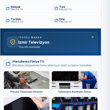
Selçuk
Tire
FINLUX TV
FINLUX TV
Torbalı
Urla
FINLUX TV
FINLUX TV
®
TESCILLI MARKA
İzmir Televizyon
Tescilli markadır.
Menderes Finlux TV
Menderes bölgesinde Finlux televizyon tamir ve bakım hizmetleri.
Plazma Televizyon Onarımı
Televizyon Açılmıyor Tamiri