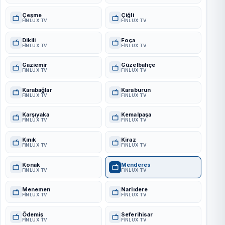
Çeşme
Çiğli
FINLUX TV
FINLUX TV
Dikili
Foça
FINLUX TV
FINLUX TV
Gaziemir
Güzelbahçe
FINLUX TV
FINLUX TV
Karabağlar
Karaburun
FINLUX TV
FINLUX TV
Karşıyaka
Kemalpaşa
FINLUX TV
FINLUX TV
Kınık
Kiraz
FINLUX TV
FINLUX TV
Konak
Menderes
FINLUX TV
FINLUX TV
Menemen
Narlıdere
FINLUX TV
FINLUX TV
Ödemiş
Seferihisar
FINLUX TV
FINLUX TV