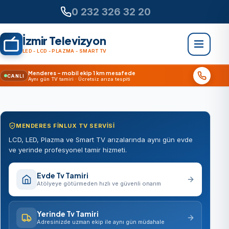
0 232 326 32 20
İzmir Televizyon
LED - LCD - PLAZMA - SMART TV
Menderes – mobil ekip 1 km mesafede
CANLI
Aynı gün TV tamiri · Ücretsiz arıza tespiti
MENDERES FINLUX TV SERVISI
LCD, LED, Plazma ve Smart TV arızalarında aynı gün evde
ve yerinde profesyonel tamir hizmeti.
Evde Tv Tamiri
Atölyeye götürmeden hızlı ve güvenli onarım
Yerinde Tv Tamiri
Adresinizde uzman ekip ile aynı gün müdahale