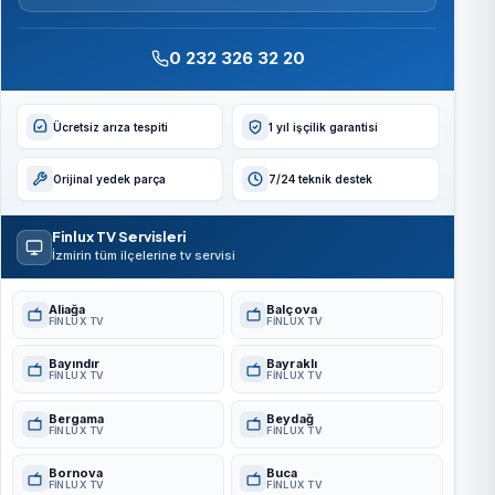
0 232 326 32 20
Ücretsiz arıza tespiti
1 yıl işçilik garantisi
Orijinal yedek parça
7/24 teknik destek
Finlux TV Servisleri
İzmirin tüm ilçelerine tv servisi
Aliağa
Balçova
FINLUX TV
FINLUX TV
Bayındır
Bayraklı
FINLUX TV
FINLUX TV
Bergama
Beydağ
FINLUX TV
FINLUX TV
Bornova
Buca
FINLUX TV
FINLUX TV