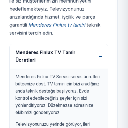
ile siz müşterilerimizin memnuniyetini
hedeflemekteyiz. Televizyonunuz
MENDERES FİNLUX TV
arızalandığında hizmet, işçilik ve parça
SERVİSİ
garantili
Menderes Finlux tv tamiri
teknik
izmirtelevizyon.com.tr
servisini tercih edin.
Menderes Finlux TV Tamir
Ücretleri
Menderes Finlux TV Servisi servis ücretleri
bütçenize dost. TV tamiri için bizi aradığınız
anda teknik desteğe başlıyoruz. Evde
kontrol edebileceğiniz şeyler için sizi
yönlendiriyoruz. Düzelmezse adresinize
ekibimizi gönderiyoruz.
Televizyonunuzu yerinde görüyor, ileri